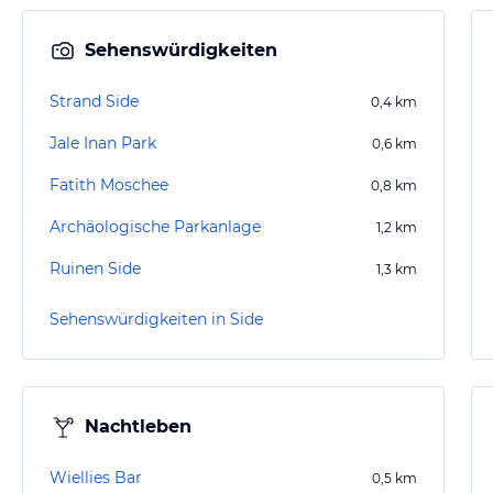
Sehenswürdigkeiten
Strand Side
0,4
km
Jale Inan Park
0,6
km
Fatith Moschee
0,8
km
Archäologische Parkanlage
1,2
km
Ruinen Side
1,3
km
Sehenswürdigkeiten in Side
Nachtleben
Wiellies Bar
0,5
km