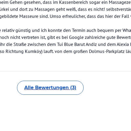
 beim Gehen gesehen, dass im Kassenbereich sogar ein Massagezert
ürkei und dort zu Massagen geht weiß, dass es nicht! selbstverstän
ebildete Masseure sind. Umso erfreulicher, dass das hier der Fall 
e relativ günstig und ich konnte den Termin auch bequem per Wh
ch nicht vertreten ist, gibt es bei Google zahlreiche gute Bewer
hr die Straße zwischen dem Tui Blue Barut Andiz und dem Alexia R
lso Richtung Kumköy) lauft. von dem großen Dolmus-Parkplatz lä
Alle Bewertungen (3)