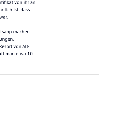
ifikat von ihr an
dlich ist, dass
war.
atsapp machen.
tungen.
esort von Alt-
uft man etwa 10