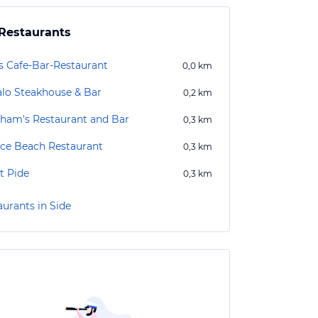
Restaurants
's Cafe-Bar-Restaurant
0,0
km
alo Steakhouse & Bar
0,2
km
ham's Restaurant and Bar
0,3
km
ace Beach Restaurant
0,3
km
 Pide
0,3
km
aurants in Side