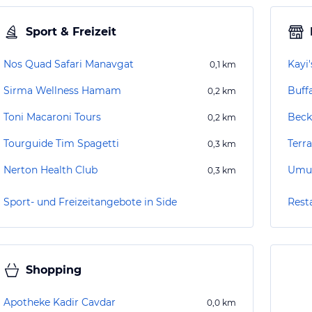
Sport & Freizeit
Nos Quad Safari Manavgat
Kayi
0,1
km
Sirma Wellness Hamam
Buff
0,2
km
Toni Macaroni Tours
Beck
0,2
km
Tourguide Tim Spagetti
Terr
0,3
km
Nerton Health Club
Umut
0,3
km
Sport- und Freizeitangebote in Side
Rest
Shopping
Apotheke Kadir Cavdar
0,0
km