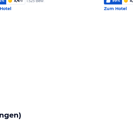
2
%
5,4
/
6
99
%
5
1.525 Bew.
Hotel
Zum Hotel
ngen)