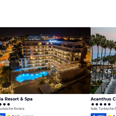
ia Resort & Spa
Acanthus C
Türkische Riviera
Side, Türkische 