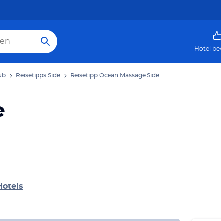
Hotel be
ub
Reisetipps Side
Reisetipp Ocean Massage Side
e
Hotels