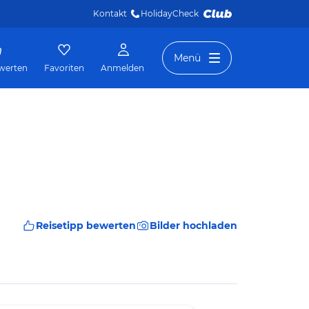
Kontakt
HolidayCheck 
Menü
werten
Favoriten
Anmelden
Reisetipp bewerten
Bilder hochladen