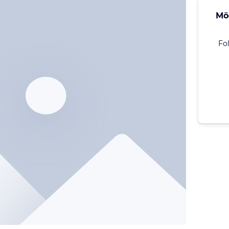
Mö
Fo