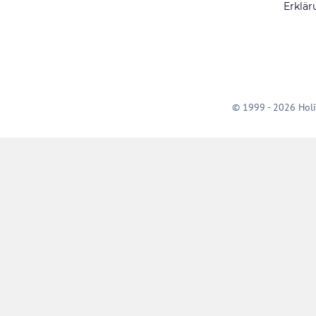
Erklär
© 1999 - 2026 Holi