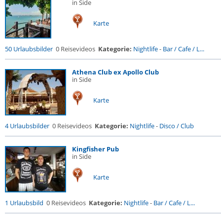
in Side
Karte
50 Urlaubsbilder
0 Reisevideos
Kategorie:
Nightlife
-
Bar / Cafe / L...
Athena Club ex Apollo Club
in Side
Karte
4 Urlaubsbilder
0 Reisevideos
Kategorie:
Nightlife
-
Disco / Club
Kingfisher Pub
in Side
Karte
1 Urlaubsbild
0 Reisevideos
Kategorie:
Nightlife
-
Bar / Cafe / L...