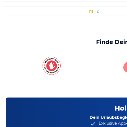
[1]
|
2
Finde Dei
Hol
Dein Urlaubsbegle
Exklusive App