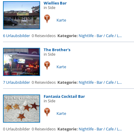
Wiellies Bar
in Side
Karte
6 Urlaubsbilder
0 Reisevideos
Kategorie:
Nightlife
-
Bar / Cafe / L...
The Brother's
in Side
Karte
7 Urlaubsbilder
0 Reisevideos
Kategorie:
Nightlife
-
Bar / Cafe / L...
Fantasia Cocktail Bar
in Side
Karte
0 Urlaubsbilder
0 Reisevideos
Kategorie:
Nightlife
-
Bar / Cafe / L...