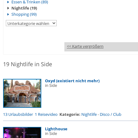
Essen & Trinken (89)
Nightlife (19)
Shopping (99)
<< Karte vergrößern
19 Nightlife in Side
Oxyd (existiert nicht mehr)
in Side
13 Urlaubsbilder
1 Reisevideo
Kategorie:
Nightlife
-
Disco / Club
Lighthouse
in Side