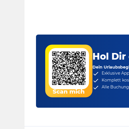
Hol Dir
Dein Urlaubsbegl
Exklusive Ap
Komplett kos
Alle Buchungs
Scan mich