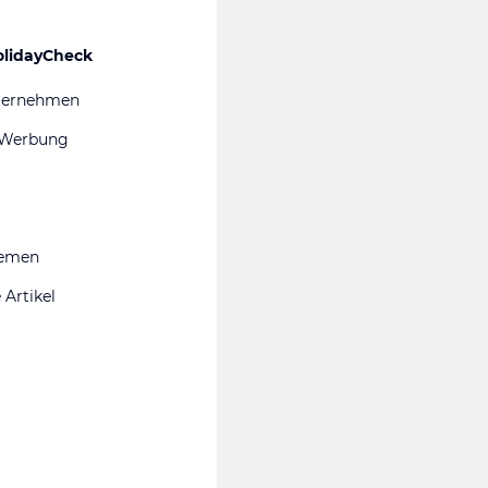
olidayCheck
ternehmen
 Werbung
hemen
 Artikel