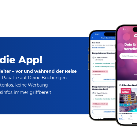
 die App!
eiter – vor und während der Reise
p-Rabatte
auf Deine Buchungen
tenlos,
keine Werbung
infos immer griffbereit