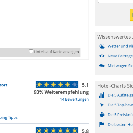
Wissenswertes z
Wetter und Kl
Hotels auf Karte anzeigen
Neue Beiträge
Mietwagen Sid
5.1
sort
Hotel-Charts Si
93% Weiterempfehlung
Die 5 Aufsteig
14 Bewertungen
Die 5 Top-bew
Die 5 Preisknü
ing Tipps
Die besten Ho
5.8