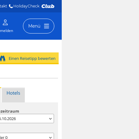
takt
HolidayCheck 
Menü
melden
Einen Reisetipp bewerten
Hotels
ezeitraum
06.10.2026
der
0