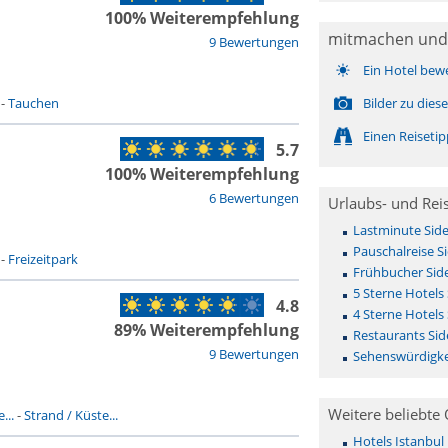
100% Weiterempfehlung
mitmachen und
9 Bewertungen
Ein Hotel bew
-
Tauchen
Bilder zu die
Einen Reiseti
5.7
100% Weiterempfehlung
6 Bewertungen
Urlaubs- und Rei
Lastminute Side
Pauschalreise S
-
Freizeitpark
Frühbucher Side
5 Sterne Hotels 
4.8
4 Sterne Hotels 
89% Weiterempfehlung
Restaurants Sid
9 Bewertungen
Sehenswürdigkei
Weitere beliebte 
...
-
Strand / Küste...
Hotels Istanbul