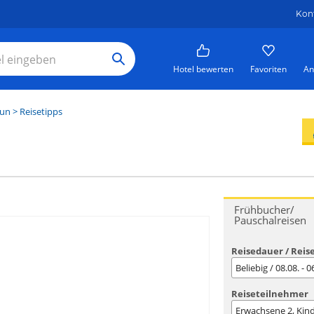
Kon
Hotel bewerten
Favoriten
An
gun
> Reisetipps
Frühbucher/
Pauschalreisen
Reisedauer / Reis
Beliebig / 08.08. - 
Reiseteilnehmer
Erwachsene
2
, Kin