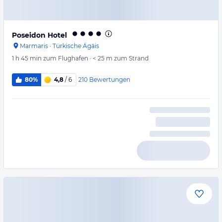
Poseidon Hotel
Marmaris
·
Türkische Ägäis
1 h 45 min
zum Flughafen
·
< 25 m
zum Strand
210
Bewertungen
80%
4,8
/ 6