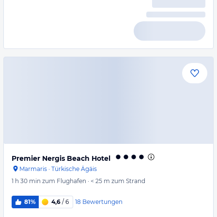
Premier Nergis Beach Hotel
Marmaris
·
Türkische Ägäis
1 h 30 min
zum Flughafen
·
< 25 m
zum Strand
18
Bewertungen
81%
4,6
/ 6