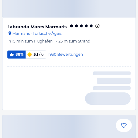
Labranda Mares Marmaris
Marmaris
·
Türkische Ägäis
1h 15 min
zum Flughafen
·
< 25 m
zum Strand
1.930
Bewertungen
88%
5,1
/ 6