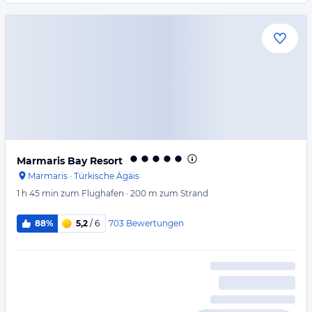
Marmaris Bay Resort
Marmaris
·
Türkische Ägäis
1 h 45 min
zum Flughafen
·
200 m
zum Strand
703
Bewertungen
88%
5,2
/ 6