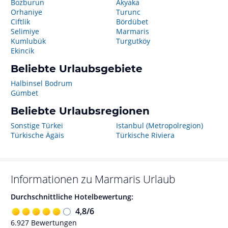
Bozburun
Akyaka
Orhaniye
Turunc
Ciftlik
Bördübet
Selimiye
Marmaris
Kumlubük
Turgutköy
Ekincik
Beliebte Urlaubsgebiete
Halbinsel Bodrum
Gümbet
Beliebte Urlaubsregionen
Sonstige Türkei
Istanbul (Metropolregion)
Türkische Ägäis
Türkische Riviera
Informationen zu
Marmaris
Urlaub
Durchschnittliche Hotelbewertung:
4,8
/
6
6.927
Bewertungen