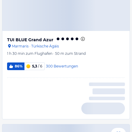
TUI BLUE Grand Azur
Marmaris
·
Türkische Ägäis
1 h 30 min
zum Flughafen
·
50 m
zum Strand
300
Bewertungen
86%
5,3
/ 6