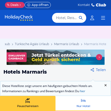
%
Deals
App öffnen
Kontakt
Hotel, Reiseziel
 Urlaub
Türkische Ägäis Urlaub
Marmaris Urlaub
Marmaris Hotels
Teilen
Hotels Marmaris
Diese Hotelliste zeigt unsere am häufigsten gebuchten Hotels an.
Informationen zu Rankings und Bewertungen findest Du
hier
Pauschalreisen
Nur Hotel