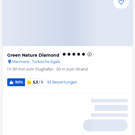
Green Nature Diamond
Marmaris
·
Türkische Ägäis
1 h 30 min
zum Flughafen
·
50 m
zum Strand
93
Bewertungen
90%
5,3
/ 6