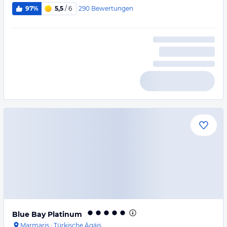
290
Bewertungen
97%
5,5
/ 6
Blue Bay Platinum
Marmaris
·
Türkische Ägäis