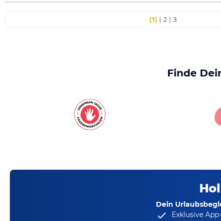
[1]
|
2
|
3
Finde Dei
Hol
Dein Urlaubsbegle
Exklusive App