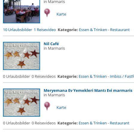
in Marmaris
Karte
10 Urlaubsbilder
1 Reisevideo
Kategorie:
Essen & Trinken
-
Restaurant
Nil Café
in Marmaris
0 Urlaubsbilder
0 Reisevideos
Kategorie:
Essen & Trinken
-
Imbiss / Fast
Meryemana Ev Yemekleri Mantı Evi marmaris
in Marmaris
Karte
0 Urlaubsbilder
0 Reisevideos
Kategorie:
Essen & Trinken
-
Restaurant