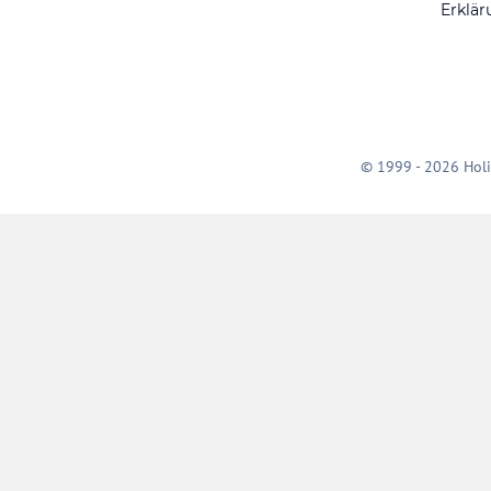
Erklär
© 1999 - 2026 Holi