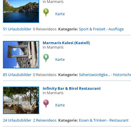
in Marmaris
Karte
51 Urlaubsbilder
0 Reisevideos
Kategorie:
Sport & Freizeit
-
Ausflüge
Marmaris Kalesi (Kastell)
in Marmaris
Karte
85 Urlaubsbilder
0 Reisevideos
Kategorie:
Sehenswürdigke...
-
historische
Infinity Bar & Birol Restaurant
in Marmaris
Karte
24 Urlaubsbilder
2 Reisevideos
Kategorie:
Essen & Trinken
-
Restaurant