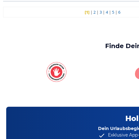
[1]
|
2
|
3
|
4
|
5
|
6
Finde Dei
Hol
Dein Urlaubsbegle
Exklusive App