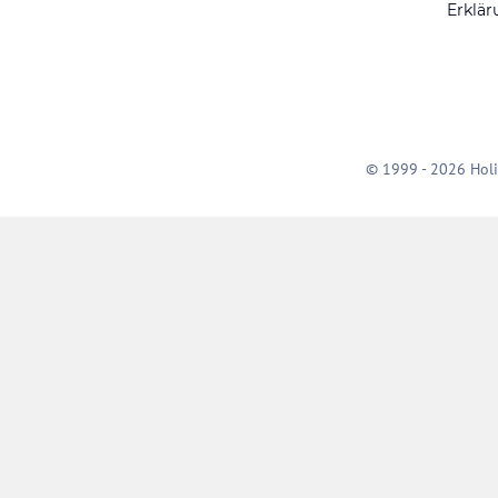
Erklär
© 1999 - 2026 Holi