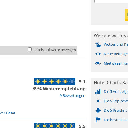
Wissenswertes 
Wetter und Kl
Hotels auf Karte anzeigen
Neue Beiträge
Mietwagen Ka
5.1
Hotel-Charts K
89% Weiterempfehlung
Die 5 Aufsteig
9 Bewertungen
Die 5 Top-bew
Die 5 Preisknü
t / Basar
Die besten Ho
5.5