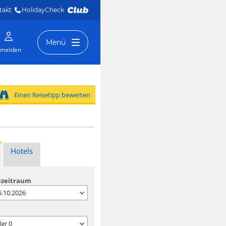
takt
HolidayCheck 
Menü
melden
Einen Reisetipp bewerten
Hotels
ezeitraum
05.10.2026
der
0