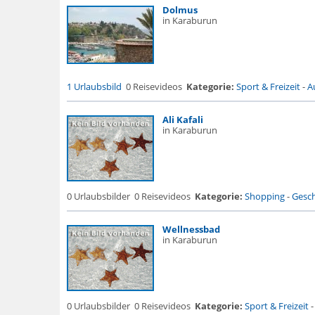
Dolmus
in Karaburun
1 Urlaubsbild
0 Reisevideos
Kategorie:
Sport & Freizeit
-
A
Ali Kafali
in Karaburun
0 Urlaubsbilder
0 Reisevideos
Kategorie:
Shopping
-
Gesch
Wellnessbad
in Karaburun
0 Urlaubsbilder
0 Reisevideos
Kategorie:
Sport & Freizeit