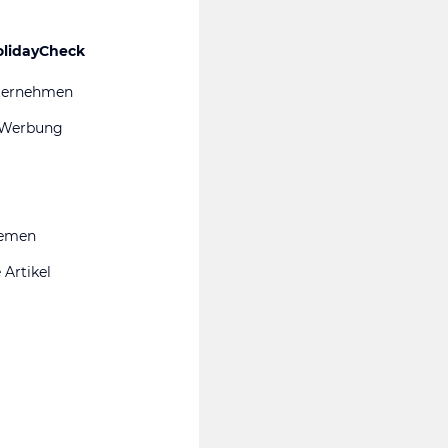
olidayCheck
ternehmen
 Werbung
hemen
 Artikel