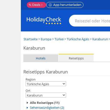
%
Deals
App herunterladen
Startseite
>
Europa
>
Türkei
>
Türkische Ägäis
>
Karaburun
>
Karaburun
Hotels
Reisetipps
Reisetipps Karaburun
Region
Ort
Alle Reisetipps (11)
Sehenswürdigkeiten (2)