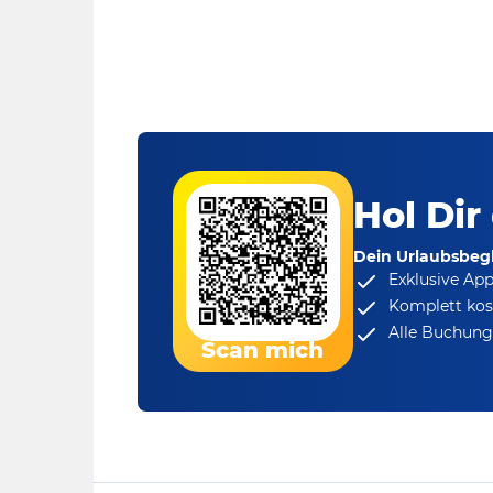
Hol Dir
Dein Urlaubsbegl
Exklusive Ap
Komplett kos
Alle Buchungs
Scan mich