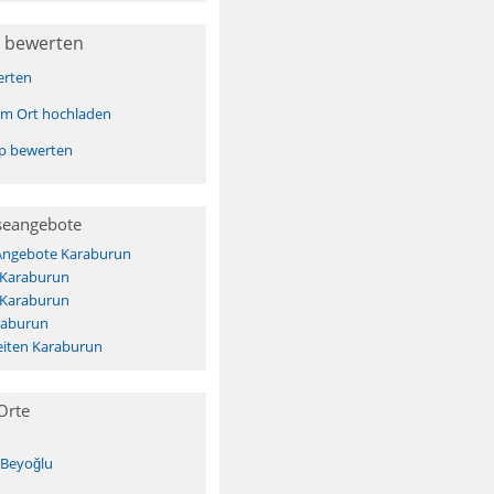
 bewerten
erten
sem Ort hochladen
pp bewerten
seangebote
 Angebote Karaburun
 Karaburun
 Karaburun
raburun
iten Karaburun
Orte
-Beyoğlu