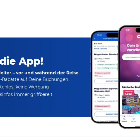
 die App!
eiter – vor und während der Reise
p-Rabatte
auf Deine Buchungen
tenlos,
keine Werbung
infos immer griffbereit