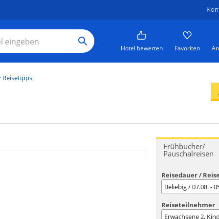
Kon
Hotel bewerten
Favoriten
An
 Reisetipps
Frühbucher/
Pauschalreisen
Reisedauer / Reis
Beliebig / 07.08. - 
Reiseteilnehmer
Erwachsene
2
, Kin