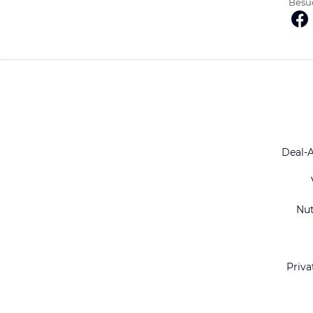
Besuc
Deal-
Nu
Priva