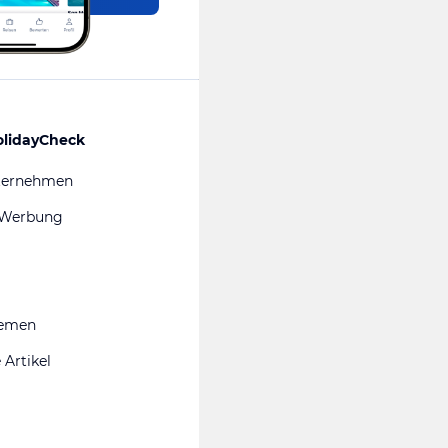
olidayCheck
ternehmen
 Werbung
hemen
 Artikel