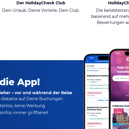
Der HolidayCheck Club
HolidayC
Dein Urlaub. Deine Vorteile. Dein Club.
Die beliebtesten
basierend auf mehr
Bewertungen au
 die App!
eiter – vor und während der Reise
p-Rabatte
auf Deine Buchungen
tenlos,
keine Werbung
infos immer griffbereit