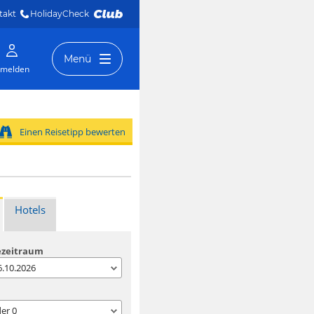
takt
HolidayCheck 
Menü
melden
Einen Reisetipp bewerten
Hotels
ezeitraum
06.10.2026
der
0