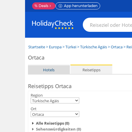
%
Deals
App herunterladen
Startseite
>
Europa
>
Türkei
>
Türkische Ägäis
>
Ortaca
> Rei
Ortaca
Hotels
Reisetipps
Reisetipps Ortaca
Region
Ort
Alle Reisetipps (0)
Sehenswürdigkeiten (0)