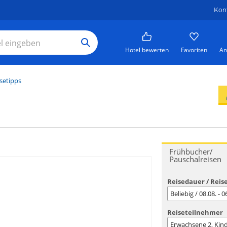
Kon
Hotel bewerten
Favoriten
An
setipps
Frühbucher/
Pauschalreisen
Reisedauer / Reis
Beliebig / 08.08. - 
Reiseteilnehmer
Erwachsene
2
, Kin