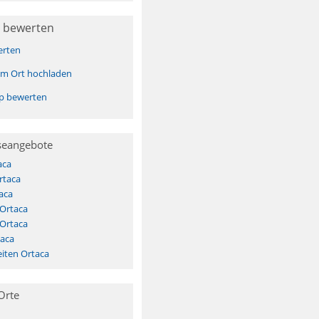
 bewerten
erten
sem Ort hochladen
pp bewerten
seangebote
aca
rtaca
aca
 Ortaca
 Ortaca
taca
iten Ortaca
Orte