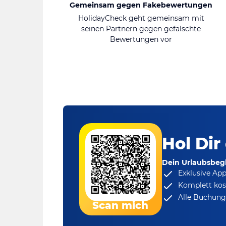
Gemeinsam gegen Fakebewertungen
HolidayCheck geht gemeinsam mit
seinen Partnern gegen gefälschte
Bewertungen vor
Hol Dir
Dein Urlaubsbegl
Exklusive Ap
Komplett kos
Alle Buchungs
Scan mich