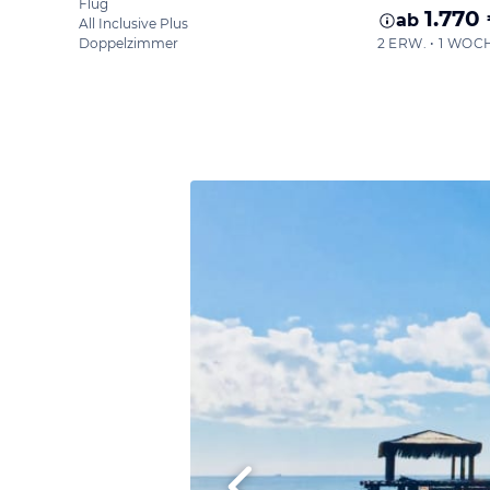
Flug
1.770
ab
All Inclusive Plus
Doppelzimmer
2 ERW. • 1 WOC