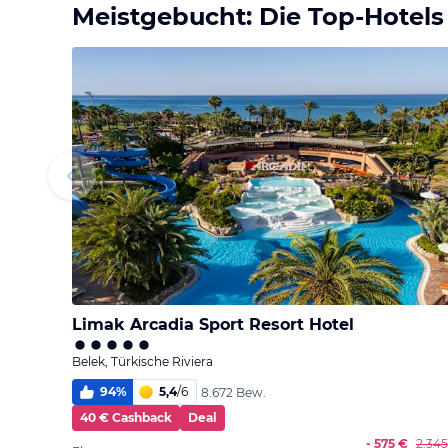
Meistgebucht: Die Top-Hotels
Limak Arcadia Sport Resort Hotel
Belek, Türkische Riviera
94
%
5,4
/
6
8.672 Bew.
40 € Cashback
Deal
- 575 €
2.34