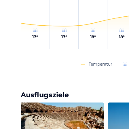
17
°
17
°
18
°
18
°
Temperatur
Ausflugsziele