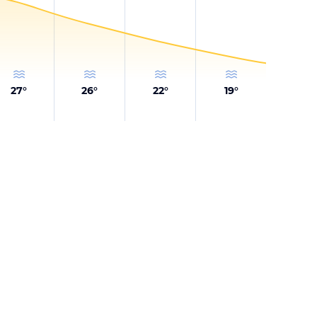
27
°
26
°
22
°
19
°