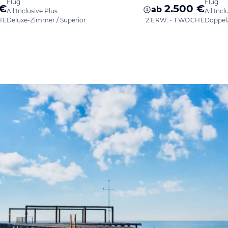
Flug
Flug
 €
2.500 €
ab
All Inclusive Plus
All Incl
HE
Deluxe-Zimmer / Superior
2 ERW. • 1 WOCHE
Doppel