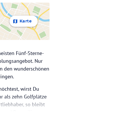
Karte
meisten Fünf-Sterne-
holungsangebot. Nur
 an den wunderschönen
ingen.
öchtest, wirst Du
r als zehn Golfplätze
tliebhaber, so bleibt
n und Parasailing