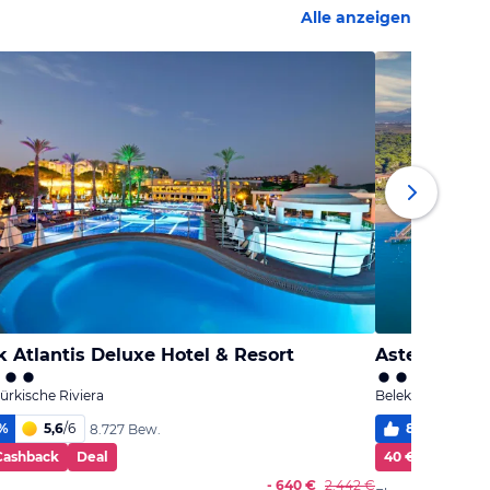
Alle anzeigen
 Atlantis Deluxe Hotel & Resort
Asteria Fami
Türkische Riviera
Belek, Türkische 
%
5,6
/
6
84
%
5,0
8.727 Bew.
Cashback
Deal
40 € Cashback
- 640 €
2.442 €