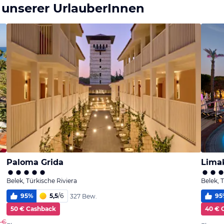
 unserer UrlauberInnen
Paloma Grida
Limak
Belek, Türkische Riviera
Belek, 
95
%
5,5
/
6
95
327 Bew.
50 € Cashback
40 € 
5 €