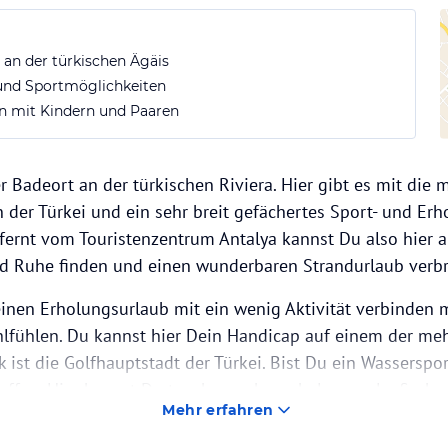
 an der türkischen Ägäis
 und Sportmöglichkeiten
en mit Kindern und Paaren
er Badeort an der türkischen Riviera. Hier gibt es mit die 
n der Türkei und ein sehr breit gefächertes Sport- und Er
tfernt vom Touristenzentrum Antalya kannst Du also hier
d Ruhe finden und einen wunderbaren Strandurlaub verbr
nen Erholungsurlaub mit ein wenig Aktivität verbinden m
hlfühlen. Du kannst hier Dein Handicap auf einem der meh
 ist die Golfhauptstadt der Türkei. Bist Du ein Wasserspor
offen. Hier kannst Du tauchen, schnorcheln, segeln, fische
Mehr erfahren
rlich einfach im wunderschönen Meer schwimmen.