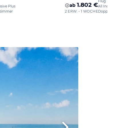
Flug
1.802 €
ab
usive Plus
All Inclusive Plus
zimmer
2 ERW. • 1 WOCHE
Doppelzimmer