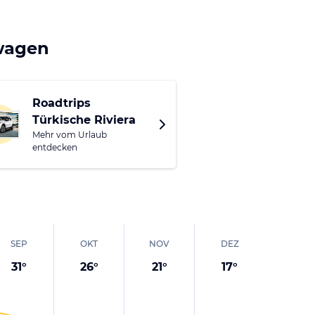
Hier gibt es die
 raften oder
n.
twagen
 von Belek verbringen
n, langen Sandstrand,
Roadtrips
sche Angebote hat.
Türkische Riviera
ng zu bieten haben.
Mehr vom Urlaub
entdecken
.
SEP
OKT
NOV
DEZ
31
°
26
°
21
°
17
°