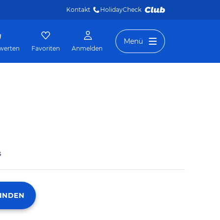
Kontakt
HolidayCheck 
Menü
werten
Favoriten
Anmelden
s