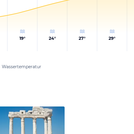
19
°
24
°
27
°
29
°
Wassertemperatur