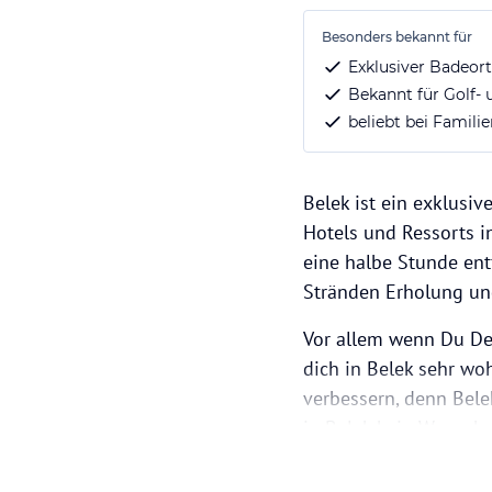
Besonders bekannt für
Exklusiver Badeort
Bekannt für Golf-
beliebt bei Famili
Belek ist ein exklusiv
Hotels und Ressorts i
eine halbe Stunde en
Stränden Erholung un
Vor allem wenn Du Dei
dich in Belek sehr wo
verbessern, denn Belek
in Belek kein Wunsch 
betreiben – und natü