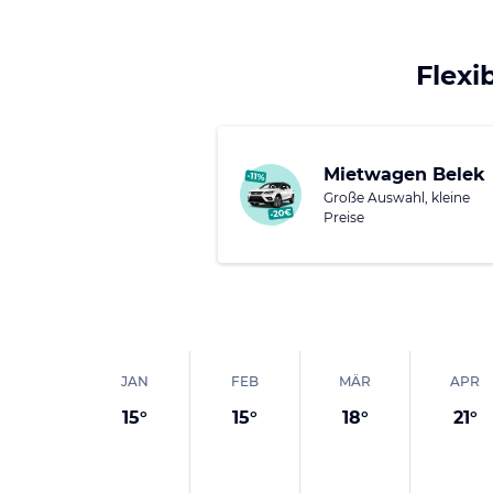
Es gibt viele schöne 
Möglichkeit, eine Jee
verschiedene archäolo
Flexi
Natürlich kannst Du 
und Dich so vom Allta
Mietwagen Belek
der überall frei zugä
Große Auswahl, kleine
Außerdem gibt es noch
Preise
Hier kannst Du also e
JAN
FEB
MÄR
APR
15
°
15
°
18
°
21
°