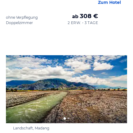
Zum Hotel
308 €
ab
ohne Verpflegung
Doppelzimmer
2 ERW. • 3 TAGE
Landschaft, Madang