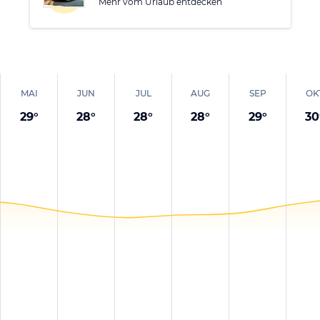
Mehr vom Urlaub entdecken
MAI
JUN
JUL
AUG
SEP
OK
29
°
28
°
28
°
28
°
29
°
30