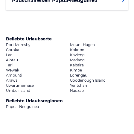
Pauschalreisen Papua-Neuguinea
Beliebte Urlaubsorte
Port Moresby
Mount Hagen
Goroka
Kokopo
Lae
Kavieng
Alotau
Madang
Tari
Kabaira
Wewak
Kimbe
Ambunti
Lorengau
Arawa
Goodenough Island
Gwarumemase
Yentchan
Umboi Island
Nadzab
Beliebte Urlaubsregionen
Papua-Neuguinea