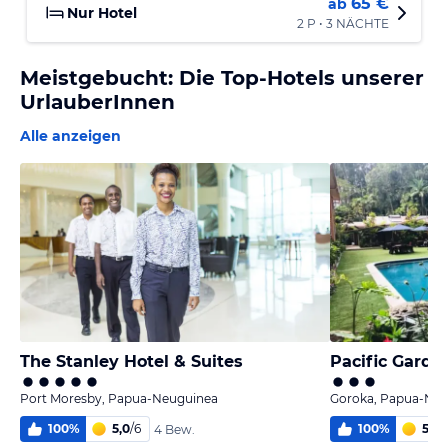
65 €
ab
Nur Hotel
2 P • 3 NÄCHTE
Meistgebucht: Die Top-Hotels unserer
UrlauberInnen
Alle anzeigen
The Stanley Hotel & Suites
Pacific Garde
Port Moresby, Papua-Neuguinea
Goroka, Papua-Ne
100
%
5,0
/
6
100
%
5,0
/
4 Bew.