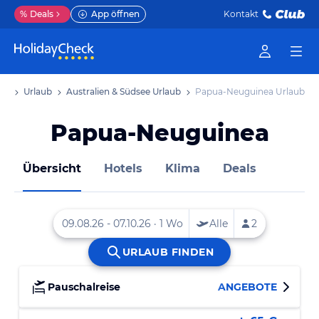
%
Deals
App öffnen
Kontakt
ite
Urlaub
Australien & Südsee Urlaub
Papua-Neuguinea Urlaub
Papua-Neuguinea
Übersicht
Hotels
Klima
Deals
Pauschalreise
ANGEBOTE