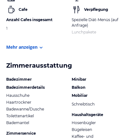
Cafe
Verpflegung
Anzahl Cafes insgesamt
Spezielle Diät-Menüs (auf
Anfrage)
1
Lunchpakete
Mehr anzeigen
Zimmerausstattung
Badezimmer
Minibar
Badezimmerdetails
Balkon
Hausschuhe
Mobiliar
Haartrockner
Schreibtisch
Badewanne/Dusche
Haushaltsgeräte
Toilettenartikel
Bademantel
Hosenbügler
Bügeleisen
Zimmerservice
Kaffee- und