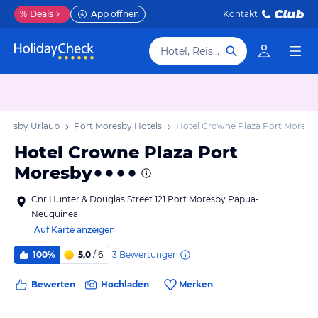
%
Deals
App öffnen
Kontakt
Hotel, Reiseziel
oresby Urlaub
Port Moresby Hotels
Hotel Crowne Plaza Port Moresb
Hotel Crowne Plaza Port
Moresby
Cnr Hunter & Douglas Street 121 Port Moresby Papua-
Neuguinea
Auf Karte anzeigen
3
Bewertungen
100%
5,0
/ 6
Bewerten
Hochladen
Merken