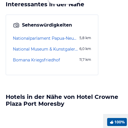
Interessantes in der Nähe
Sehenswürdigkeiten
Nationalparlament Papua-Neuguineas
5,8
km
National Museum & Kunstgalerie
6,0
km
Bomana Kriegsfriedhof
11,7
km
Hotels in der Nähe von Hotel Crowne
Plaza Port Moresby
100%