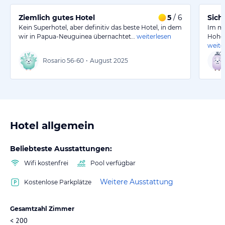
Ziemlich gutes Hotel
5
/ 6
Sich
Kein Superhotel, aber definitiv das beste Hotel, in dem
Im mo
wir in Papua-Neuguinea übernachtet…
weiterlesen
Hohe
weite
Rosario
56-60
•
August 2025
Hotel allgemein
Beliebteste Ausstattungen:
Wifi kostenfrei
Pool verfügbar
Weitere Ausstattung
Kostenlose Parkplätze
Gesamtzahl Zimmer
< 200