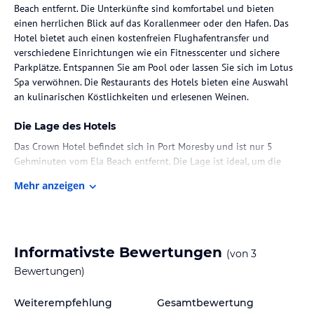
Beach entfernt. Die Unterkünfte sind komfortabel und bieten
einen herrlichen Blick auf das Korallenmeer oder den Hafen. Das
Hotel bietet auch einen kostenfreien Flughafentransfer und
verschiedene Einrichtungen wie ein Fitnesscenter und sichere
Parkplätze. Entspannen Sie am Pool oder lassen Sie sich im Lotus
Spa verwöhnen. Die Restaurants des Hotels bieten eine Auswahl
an kulinarischen Köstlichkeiten und erlesenen Weinen.
Die Lage des Hotels
Das Crown Hotel befindet sich in Port Moresby und ist nur 5
Gehminuten vom Ela Beach entfernt. Die Lage ist ideal, um die
Umgebung zu erkunden. Der internationale Flughafen Jackson und
Mehr anzeigen
das Nationalmuseum & Art Gallery sind 20 Fahrminuten entfernt
und die National Capital Botanical Gardens erreichen Sie in 25
Autominuten.
Zimmer / Unterbringung im Hotel
Informativste Bewertungen
(von
3
Die klimatisierten Unterkünfte im Crown Hotel bieten einen
Bewertungen)
komfortablen Aufenthalt. Jedes Zimmer verfügt über einen
Flachbild-TV, Sat-TV, einen Kühlschrank und Kaffee- und
Weiterempfehlung
Gesamtbewertung
Teezubehör. Die Zimmer bieten zudem ein eigenes Bad mit einer