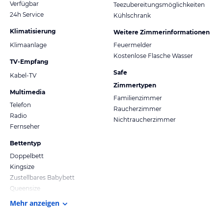
Verfügbar
Teezubereitungsmöglichkeiten
24h Service
Kühlschrank
Klimatisierung
Weitere Zimmerinformationen
Klimaanlage
Feuermelder
Kostenlose Flasche Wasser
TV-Empfang
Safe
Kabel-TV
Zimmertypen
Multimedia
Familienzimmer
Telefon
Raucherzimmer
Radio
Nichtraucherzimmer
Fernseher
Bettentyp
Doppelbett
Kingsize
Zustellbares Babybett
Queensize
Mehr anzeigen