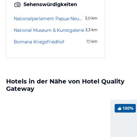
Sehenswürdigkeiten
Nationalparlament Papua-Neuguineas
3,0
km
National Museum & Kunstgalerie
3,3
km
Bomana Kriegsfriedhof
7,1
km
Hotels in der Nähe von Hotel Quality
Gateway
100%