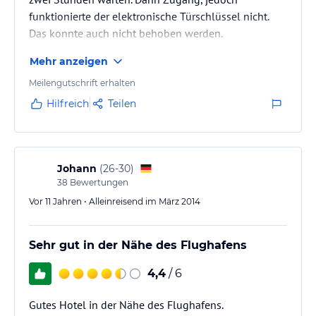
funktionierte der elektronische Türschlüssel nicht.
Das konnte auch nicht behoben werden.
Zimmer sehr schmutzig, mehr eine Abstellkammer.
Mehr anzeigen
Rezeption völlig überfordert.
Meilengutschrift erhalten
Hilfreich
Teilen
Johann
(
26-30
)
38
Bewertungen
Vor 11 Jahren • Alleinreisend im März 2014
Sehr gut in der Nähe des Flughafens
4,4
/ 6
Gutes Hotel in der Nähe des Flughafens.