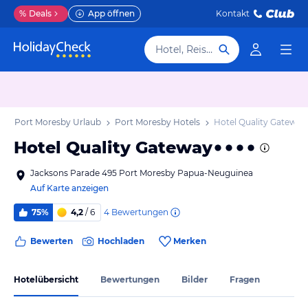
%
Deals
App öffnen
Kontakt
Hotel, Reiseziel
b
Port Moresby Urlaub
Port Moresby Hotels
Hotel Quality Gateway
Hotel Quality Gateway
Jacksons Parade 495 Port Moresby Papua-Neuguinea
Auf Karte anzeigen
4
Bewertungen
75%
4,2
/ 6
Bewerten
Hochladen
Merken
Hotelübersicht
Bewertungen
Bilder
Fragen