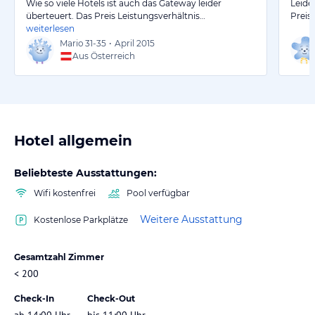
Wie so viele Hotels ist auch das Gateway leider
Leide
überteuert. Das Preis Leistungsverhältnis…
Preis
weiterlesen
Mario
31-35
•
April 2015
Aus Österreich
Hotel allgemein
Beliebteste Ausstattungen:
Wifi kostenfrei
Pool verfügbar
Weitere Ausstattung
Kostenlose Parkplätze
Gesamtzahl Zimmer
< 200
Check-In
Check-Out
ab 14:00 Uhr
bis 11:00 Uhr