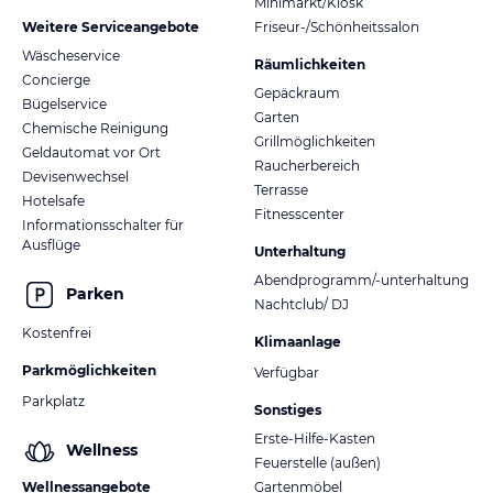
Minimarkt/Kiosk
Weitere Serviceangebote
Friseur-/Schönheitssalon
Wäscheservice
Räumlichkeiten
Concierge
Gepäckraum
Bügelservice
Garten
Chemische Reinigung
Grillmöglichkeiten
Geldautomat vor Ort
Raucherbereich
Devisenwechsel
Terrasse
Hotelsafe
Fitnesscenter
Informationsschalter für
Ausflüge
Unterhaltung
Abendprogramm/-unterhaltung
Parken
Nachtclub/ DJ
Kostenfrei
Klimaanlage
Parkmöglichkeiten
Verfügbar
Parkplatz
Sonstiges
Erste-Hilfe-Kasten
Wellness
Feuerstelle (außen)
Wellnessangebote
Gartenmöbel