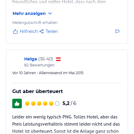
freundliches und nettes Hotel, dass nach dem
verbindlichen
Angebotsdetails
des jeweiligen Veranstalters.
arbeiten so richtig entspannen kann. Das Essen ist
Mehr anzeigen
ausgezeichnet Generell ist das Hotel als Stopover
oder Geschäftsreisenden Hotel auf Grund der Nähe
Meilengutschrift erhalten
zum Flughafen sehr geeignet. Also Urlauberhotel
Hilfreich
Teilen
eher weniger.
Helga
(
36-40
)
82
Bewertungen
Vor 10 Jahren • Alleinreisend im Mai 2015
Gut aber überteuert
5,2
/ 6
Leider ein wenig typisch PNG. Tolles Hotel, aber das
Preis Leistungsverhältnis stimmt leider nicht und das
Hotel ist überteuert. Sonst ist die Anlage ganz schön