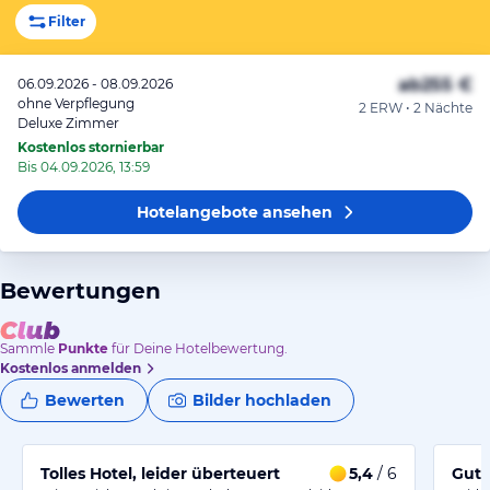
Filter
ab
255 €
06.09.2026 - 08.09.2026
ohne Verpflegung
2 ERW • 2 Nächte
Deluxe Zimmer
Kostenlos stornierbar
Bis 04.09.2026, 13:59
Hotelangebote
ansehen
Bewertungen
Sammle
Punkte
für Deine Hotelbewertung.
Kostenlos anmelden
Bewerten
Bilder hochladen
Tolles Hotel, leider überteuert
5,4
/ 6
Gut 