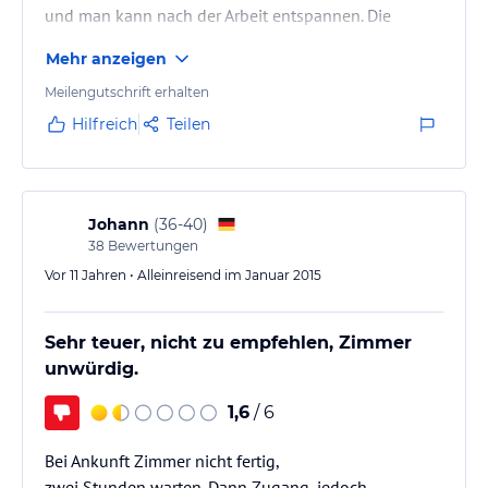
und man kann nach der Arbeit entspannen. Die
Zimmer sind groß und das Essen gut. Als Stop over
Mehr anzeigen
Hotel ist es natürlich sehr gut geeignet, da es in der
Nähe vom Flughafen liegt. Für länger Touristische
Meilengutschrift erhalten
Aufenthalte ist es leider weniger geeignet.
Hilfreich
Teilen
Johann
(
36-40
)
38
Bewertungen
Vor 11 Jahren • Alleinreisend im Januar 2015
Sehr teuer, nicht zu empfehlen, Zimmer
unwürdig.
1,6
/ 6
Bei Ankunft Zimmer nicht fertig,
zwei Stunden warten. Dann Zugang, jedoch