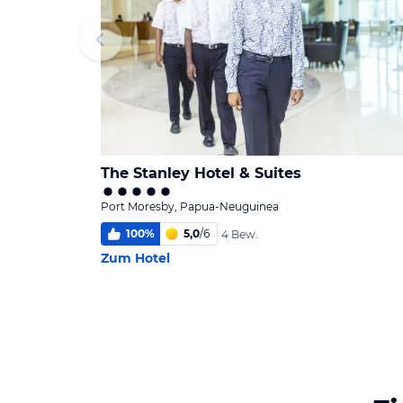
The Stanley Hotel & Suites
Port Moresby, Papua-Neuguinea
100
%
5,0
/
6
4 Bew.
Zum Hotel