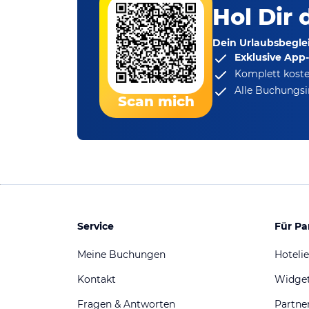
Hol Dir 
Dein Urlaubsbeglei
Exklusive App
Komplett koste
Alle Buchungsi
Scan mich
Service
Für Pa
Meine Buchungen
Hotelie
Kontakt
Widge
Fragen & Antworten
Partn