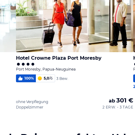
Hotel Crowne Plaza Port Moresby
Port Moresby, Papua-Neuguinea
100
%
5,0
/
6
3 Bew.
301 €
ab
ohne Verpflegung
Doppelzimmer
2 ERW. • 3 TAGE