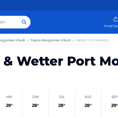
Hotel be
uguinea Urlaub
Papua-Neuguinea Urlaub
Wetter Port Moresby
 & Wetter Port M
MAI
JUN
JUL
AUG
SEP
29
°
28
°
28
°
28
°
29
°