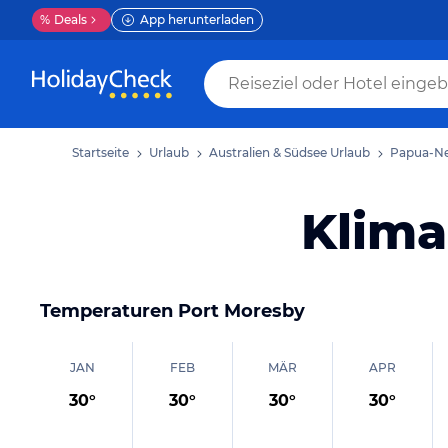
%
Deals
App herunterladen
Startseite
Urlaub
Australien & Südsee Urlaub
Papua-Ne
Klima
Temperaturen
Port Moresby
JAN
FEB
MÄR
APR
30
°
30
°
30
°
30
°