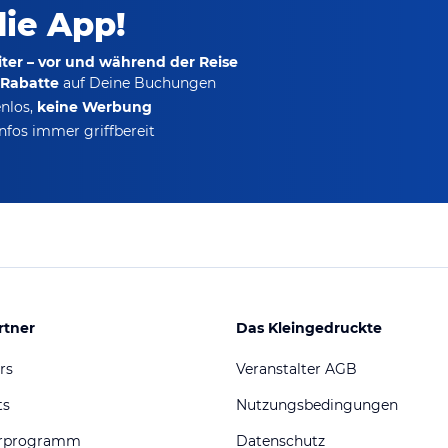
die App!
ter – vor und während der Reise
-Rabatte
auf Deine Buchungen
nlos,
keine Werbung
nfos immer griffbereit
rtner
Das Kleingedruckte
rs
Veranstalter AGB
ts
Nutzungsbedingungen
erprogramm
Datenschutz