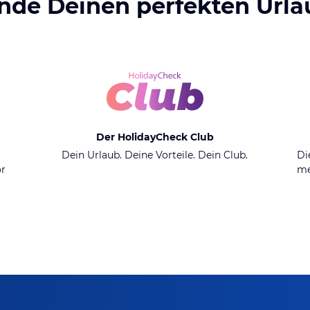
inde Deinen perfekten Urla
Der HolidayCheck Club
n
Dein Urlaub. Deine Vorteile. Dein Club.
Di
or
me