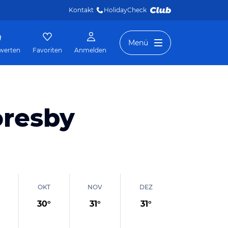
Kontakt
HolidayCheck 
Menü
werten
Favoriten
Anmelden
oresby
OKT
NOV
DEZ
30
°
31
°
31
°