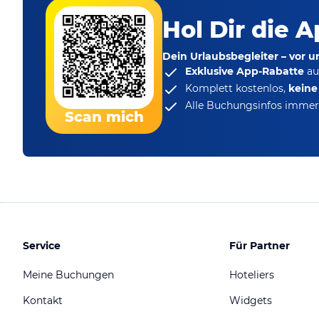
Hol Dir die A
Dein Urlaubsbegleiter – vor 
Exklusive App-Rabatte
au
Komplett kostenlos,
kein
Alle Buchungsinfos immer 
Scan mich
Service
Für Partner
Meine Buchungen
Hoteliers
Kontakt
Widgets