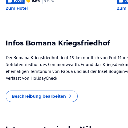
100
%
5,5
/
6
7
8 Bew.
Zum Hotel
Zum 
Infos Bomana Kriegsfriedhof
Der Bomana Kriegsfriedhof liegt 19 km nördlich von Port Mores
Soldatenfriedhof des Commonwealth. Er und das Kriegsdenkma
ehemaligen Territorium von Papua und auf der Insel Bougainvil
Verfasst von HolidayCheck
Beschreibung bearbeiten