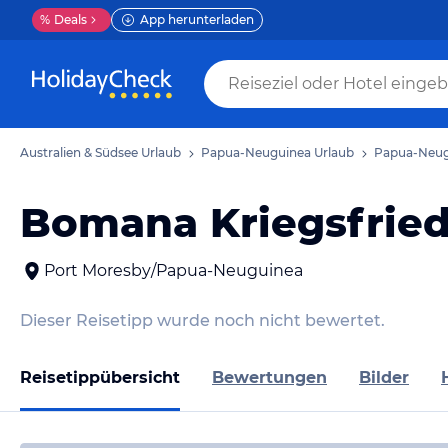
%
Deals
App herunterladen
Australien & Südsee Urlaub
Papua-Neuguinea Urlaub
Papua-Neug
Bomana Kriegsfrie
Port Moresby/Papua-Neuguinea
Dieser Reisetipp wurde noch nicht bewertet.
Reisetippübersicht
Bewertungen
Bilder