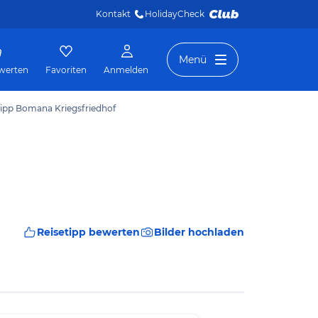
Kontakt
HolidayCheck 
Menü
werten
Favoriten
Anmelden
tipp Bomana Kriegsfriedhof
Reisetipp bewerten
Bilder hochladen