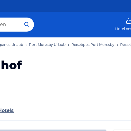
Hotel be
uinea Urlaub
Port Moresby Urlaub
Reisetipps Port Moresby
Reise
dhof
Hotels