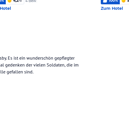
5
%
4,2
/
6
100
%
4 Bew.
Hotel
Zum Hotel
by. Es ist ein wunderschön gepflegter
l gedenken der vielen Soldaten, die im
le gefallen sind.