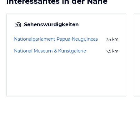
Interessantes in der Nähe
Sehenswürdigkeiten
Nationalparlament Papua-Neuguineas
7,4
km
National Museum & Kunstgalerie
7,5
km