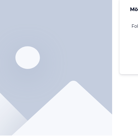
Mö
Fo