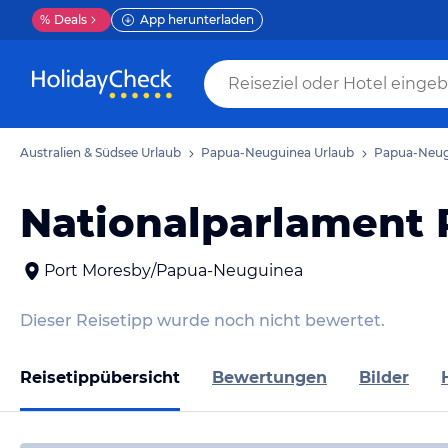
%
Deals
App herunterladen
Australien & Südsee Urlaub
Papua-Neuguinea Urlaub
Papua-Neug
Nationalparlament
Port Moresby/Papua-Neuguinea
Dieser Reisetipp wurde noch nicht bewertet.
Reisetippübersicht
Bewertungen
Bilder