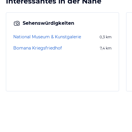
Interessantes in der Nähe
Sehenswürdigkeiten
National Museum & Kunstgalerie
0,3
km
Bomana Kriegsfriedhof
7,4
km