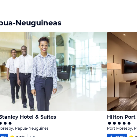
apua-Neuguineas
Stanley Hotel & Suites
Hilton Port
Moresby, Papua-Neuguinea
Port Moresby, 