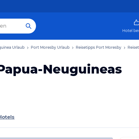
Hotel be
uinea Urlaub
Port Moresby Urlaub
Reisetipps Port Moresby
Reise
 Papua-Neuguineas
Hotels