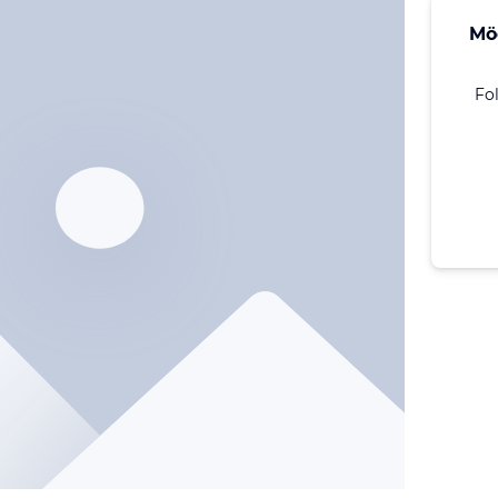
Mö
Fo