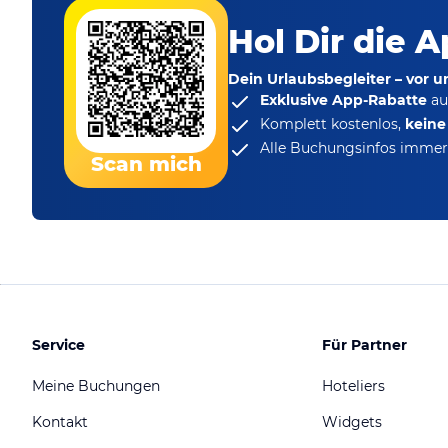
Hol Dir die A
Dein Urlaubsbegleiter – vor 
Exklusive App-Rabatte
au
Komplett kostenlos,
kein
Alle Buchungsinfos immer 
Scan mich
Service
Für Partner
Meine Buchungen
Hoteliers
Kontakt
Widgets