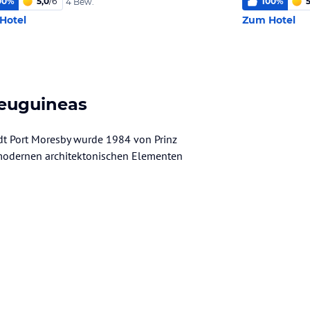
00
%
5,0
/
6
100
%
5
4 Bew.
Hotel
Zum Hotel
Neuguineas
t Port Moresby wurde 1984 von Prinz
t modernen architektonischen Elementen