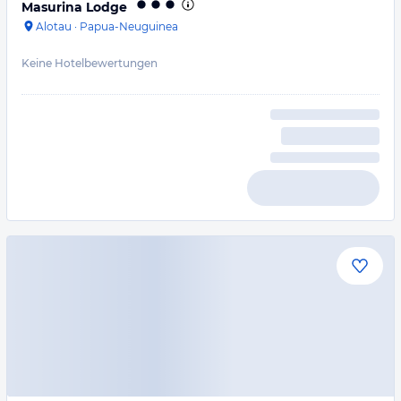
Masurina Lodge
Alotau
·
Papua-Neuguinea
Keine Hotelbewertungen