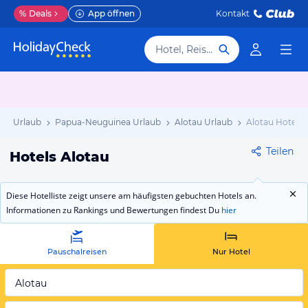
%
Deals
App öffnen
Kontakt
Hotel, Reiseziel
ea Urlaub
Papua-Neuguinea Urlaub
Alotau Urlaub
Alotau Hotels
Teilen
Hotels Alotau
Diese Hotelliste zeigt unsere am häufigsten gebuchten Hotels an.
Informationen zu Rankings und Bewertungen findest Du
hier
Pauschalreisen
Nur Hotel
Alotau