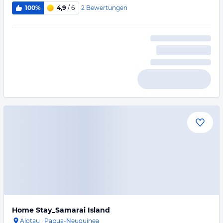
2
Bewertungen
100%
4,9
/ 6
Home Stay_Samarai Island
Alotau
·
Papua-Neuguinea