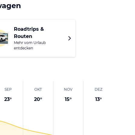
twagen
n, die Stadt, die mit
inste französische
Roadtrips &
Routen
che Vielzahl an Museen
Mehr vom Urlaub
tung und Erholung.
entdecken
SEP
OKT
NOV
DEZ
23
°
20
°
15
°
13
°