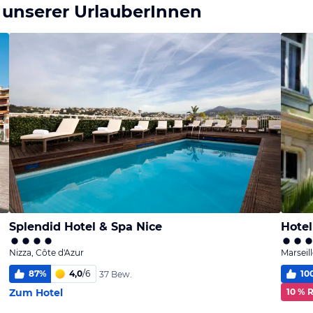
 unserer UrlauberInnen
Splendid Hotel & Spa Nice
Hotel
Nizza, Côte d'Azur
Marseil
87
%
4,0
/
6
10
37 Bew.
Zum Hotel
10 % 