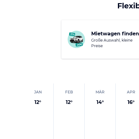
Flexi
französischen Riviera.
Wenn Sie die Cote d'Az
1.500 Jahren Geschich
Mietwagen finden
Haute Cuisine auf Dac
Große Auswahl, kleine
wartet hier auf Entde
Preise
JAN
FEB
MÄR
APR
12
°
12
°
14
°
16
°