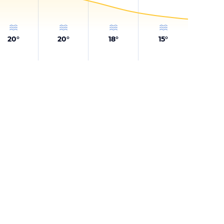
20
°
20
°
18
°
15
°