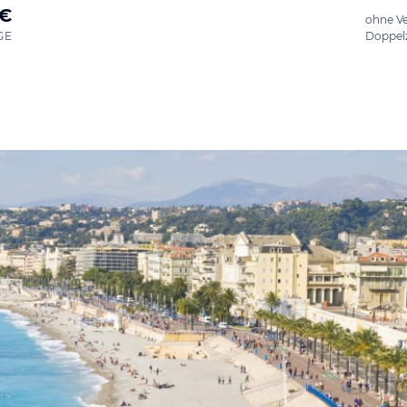
 €
ohne V
GE
Doppel