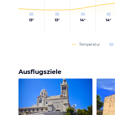
13
°
13
°
14
°
14
°
Temperatur
Ausflugsziele