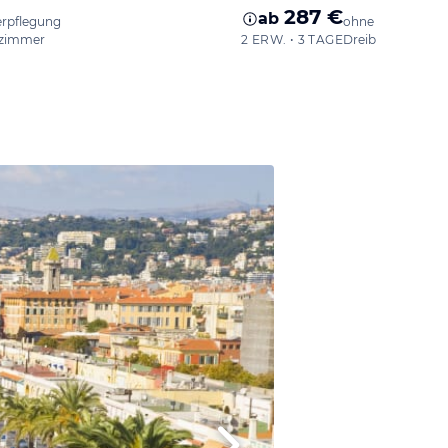
287 €
ab
erpflegung
ohne Verpflegun
zimmer
2 ERW. • 3 TAGE
Dreibettzimmer