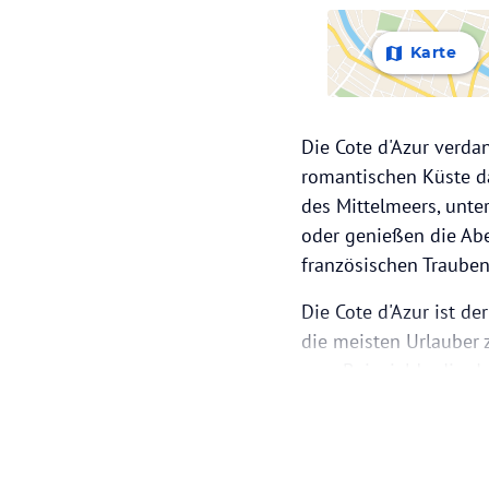
Karte
Die Cote d'Azur verda
romantischen Küste da
des Mittelmeers, unt
oder genießen die Abe
französischen Trauben
Die Cote d'Azur ist d
die meisten Urlauber 
zum Beispiel Jardin d
ideal als Spielwiese f
einzigartige Aussicht 
Alleinreisende gleiche
genieße die Früchte 