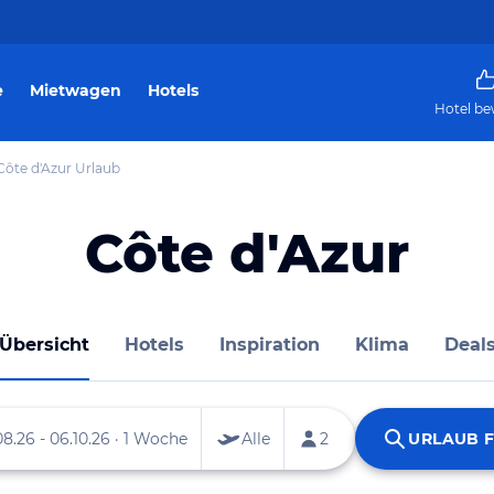
e
Mietwagen
Hotels
Hotel be
Côte d'Azur Urlaub
Côte d'Azur
Übersicht
Hotels
Inspiration
Klima
Deal