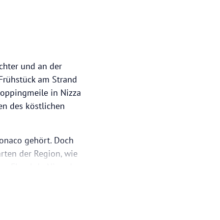
chter und an der
 Frühstück am Strand
oppingmeile in Nizza
en des köstlichen
Monaco gehört. Doch
rten der Region, wie
c Floral de Nice, der
e du Château, der eine
ist für Familien und
r Erlebnisse ein,
ränden der