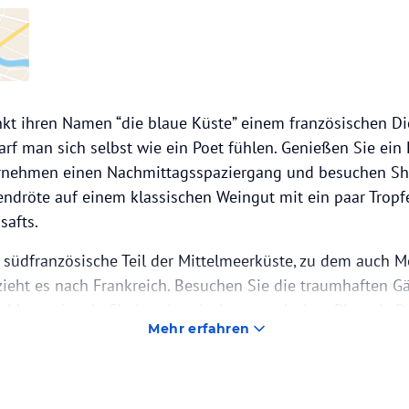
nkt ihren Namen “die blaue Küste” einem französischen Di
rf man sich selbst wie ein Poet fühlen. Genießen Sie ein
ernehmen einen Nachmittagsspaziergang und besuchen Sh
ndröte auf einem klassischen Weingut mit ein paar Tropf
safts.
er südfranzösische Teil der Mittelmeerküste, zu dem auch 
zieht es nach Frankreich. Besuchen Sie die traumhaften Gä
u Monastère de Cimiez, den riesigen tropischen Phoenix Par
Mehr erfahren
ür die jüngeren geeignet ist oder den Schlosshügel Collin
über den Hafen und die alte Stadt bietet. Die blaue Küste 
rmaßen geeignet. Lassen Sie sich auf eine Fülle kulturelle
der Region und entspannen sich mit einem Buch an den St