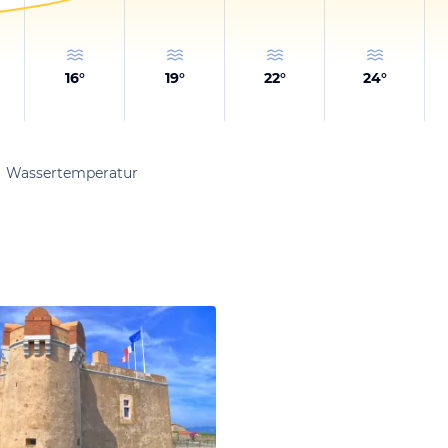
16
°
19
°
22
°
24
°
Wassertemperatur