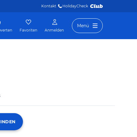
Kontakt
HolidayCheck 
Menü
werten
Favoriten
Anmelden
s