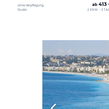
413
ab
ohne Verpflegung
Studio
2 ERW. • 3 TA