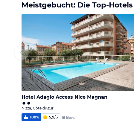
Meistgebucht: Die Top-Hotels
Hotel Adagio Access Nice Magnan
Nizza, Côte d'Azur
100
%
5,9
/
6
18 Bew.