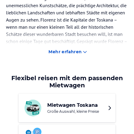
unermesslichen Kunstschätze, die prächtige Architektur, die
lieblichen Landschaften und lebhaften Städte mit eigenen
Augen zu sehen. Florenz ist die Kapitale der Toskana –
wenn man nur einen kleinen Teil all der historischen
Schätze dieser wunderbaren Stadt besuchen will, ist man
schon einige Tage gut beschäftigt. Geprägt wurde Florenz –
und überhaupt große Teile der Toskana – von der Familie
Mehr erfahren
der Medici. Dabei handelte es sich um äußerst
machtbewusste Banker, Politiker und Kunstmäzene – sie
bestimmten die Geschicke der Stadt mehr als 300 Jahre
lang, indem sie prächtige Gebäude errichteten und viele
Flexibel reisen mit dem passenden
Künstler förderten. Die Spuren der Medici sind heute noch
Mietwagen
nahezu überall in der Stadt sichtbar.
Was soll man sich selbst abmühen, wenn die alten Meister
Mietwagen Toskana
das viel besser können?
Über Florenz urteilte Heinrich
Große Auswahl, kleine Preise
Heine, sonst eher dem Spott zugeneigt, einmal so: Wenn
Italien mit einer schönen Frau vergleichbar ist, so ist
Florenz der Blumenstrauß an ihrem Herzen. Und der alte