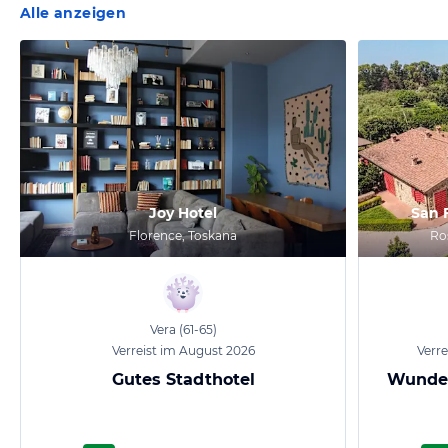
Alle anzeigen
Joy Hotel
San 
Florence, Toskana
Ro
Vera
(61-65)
Verreist im August 2026
Verre
Gutes Stadthotel
Wunder