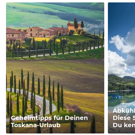
Abkühl
Geheimtipps für Deinen
Diese 
Toskana-Urlaub
Du ke