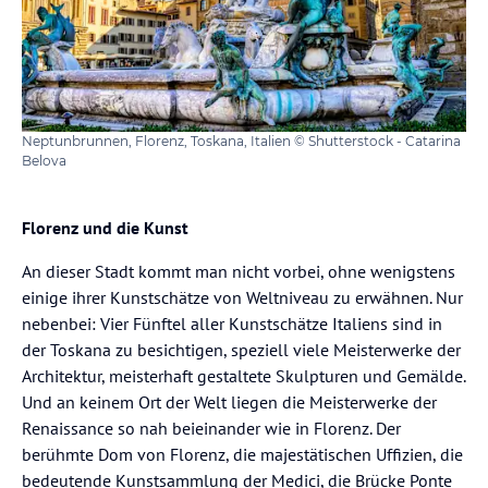
Landschaften im Hintergrund scheinen einer surreal
schönen Postkarte entnommen. Badeurlaub ist in der
Toskana ein Vergnügen für die gesamte Familie, denn das
Meer ist an einigen Stellen ruhig und flach, an anderen
wiederum ideal zum Windsurfen oder Wasserskifahren.
Neptunbrunnen, Florenz, Toskana, Italien © Shutterstock - Catarina
Belova
Florenz und die Kunst
An dieser Stadt kommt man nicht vorbei, ohne wenigstens
einige ihrer Kunstschätze von Weltniveau zu erwähnen. Nur
nebenbei: Vier Fünftel aller Kunstschätze Italiens sind in
der Toskana zu besichtigen, speziell viele Meisterwerke der
Architektur, meisterhaft gestaltete Skulpturen und Gemälde.
Und an keinem Ort der Welt liegen die Meisterwerke der
Renaissance so nah beieinander wie in Florenz. Der
berühmte Dom von Florenz, die majestätischen Uffizien, die
bedeutende Kunstsammlung der Medici, die Brücke Ponte