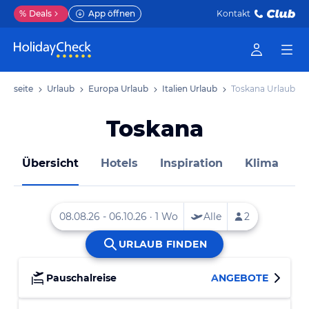
%
Deals
App öffnen
Kontakt
tartseite
Urlaub
Europa Urlaub
Italien Urlaub
Toskana Urlaub
Toskana
Übersicht
Hotels
Inspiration
Klima
M
Pauschalreise
ANGEBOTE