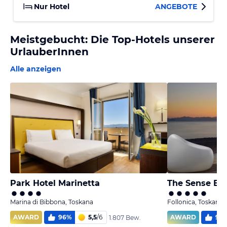
Nur Hotel
ANGEBOTE
Meistgebucht: Die Top-Hotels unserer
UrlauberInnen
Alle anzeigen
Park Hotel Marinetta
Marina di Bibbona, Toskana
Follonica, Toskana
AWARD
96
%
5,5
/
6
AWARD
97
1.807 Bew.