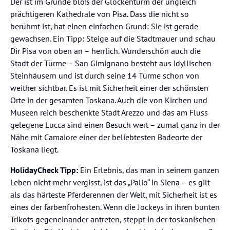
Der ist im Grunde bloß der Glockenturm der ungleich
prächtigeren Kathedrale von Pisa. Dass die nicht so
berühmt ist, hat einen einfachen Grund: Sie ist gerade
gewachsen. Ein Tipp: Steige auf die Stadtmauer und schau
Dir Pisa von oben an – herrlich. Wunderschön auch die
Stadt der Türme – San Gimignano besteht aus idyllischen
Steinhäusern und ist durch seine 14 Türme schon von
weither sichtbar. Es ist mit Sicherheit einer der schönsten
Orte in der gesamten Toskana. Auch die von Kirchen und
Museen reich beschenkte Stadt Arezzo und das am Fluss
gelegene Lucca sind einen Besuch wert – zumal ganz in der
Nähe mit Camaiore einer der beliebtesten Badeorte der
Toskana liegt.
HolidayCheck Tipp:
Ein Erlebnis, das man in seinem ganzen
Leben nicht mehr vergisst, ist das „Palio“ in Siena – es gilt
als das härteste Pferderennen der Welt, mit Sicherheit ist es
eines der farbenfrohesten. Wenn die Jockeys in ihren bunten
Trikots gegeneinander antreten, steppt in der toskanischen