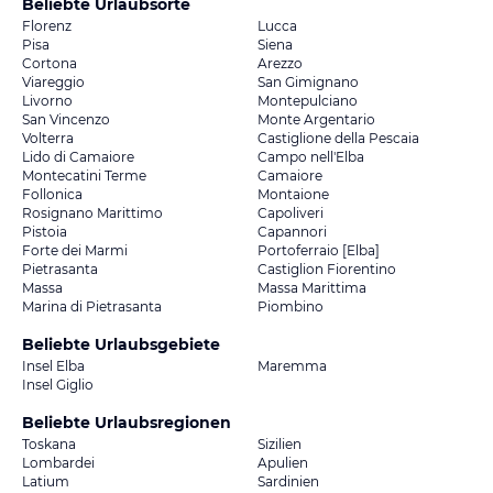
Beliebte Urlaubsorte
Florenz
Lucca
Pisa
Siena
Cortona
Arezzo
Viareggio
San Gimignano
Livorno
Montepulciano
San Vincenzo
Monte Argentario
Volterra
Castiglione della Pescaia
Lido di Camaiore
Campo nell'Elba
Montecatini Terme
Camaiore
Follonica
Montaione
Rosignano Marittimo
Capoliveri
Pistoia
Capannori
Forte dei Marmi
Portoferraio [Elba]
Pietrasanta
Castiglion Fiorentino
Massa
Massa Marittima
Marina di Pietrasanta
Piombino
Beliebte Urlaubsgebiete
Insel Elba
Maremma
Insel Giglio
Beliebte Urlaubsregionen
Toskana
Sizilien
Lombardei
Apulien
Latium
Sardinien