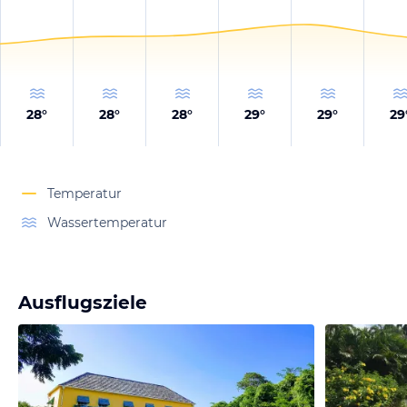
28
°
28
°
28
°
29
°
29
°
29
Temperatur
Wassertemperatur
Ausflugsziele