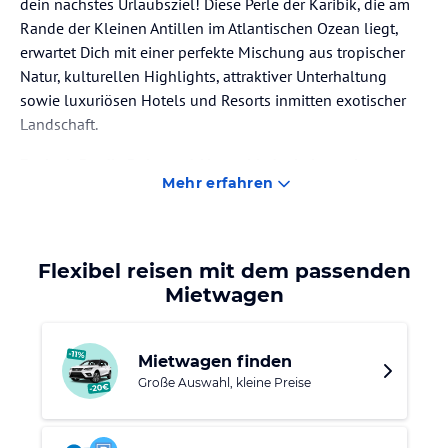
dein nächstes Urlaubsziel! Diese Perle der Karibik, die am
Rande der Kleinen Antillen im Atlantischen Ozean liegt,
erwartet Dich mit einer perfekte Mischung aus tropischer
Natur, kulturellen Highlights, attraktiver Unterhaltung
sowie luxuriösen Hotels und Resorts inmitten exotischer
Landschaft.
Egal, ob Du die Ruhe und Abgeschiedenheit an einsamen
Mehr erfahren
Buchten
suchst oder das pulsierende Leben an belebten
Stränden liebst, Barbados hat alles was Dein Strand-Herz
begehrt! Besuche den traumhaften Crane Beach, der zu den
schönsten Stränden der Welt gehört, oder tauche ein in das
Flexibel reisen mit dem passenden
lebendige Treiben am Dover Beach, wo Du
Mietwagen
Wassersportarten wie Surfen und Schnorcheln
ausprobieren kannst.
Mietwagen finden
Abseits der Küsten bieten die unter Naturschutz
Große Auswahl, kleine Preise
stehenden tropischen Wälder
mit uralten Bäumen,
exotischen Blumen, quirligen Kolibris und possierlichen
Mungos und Affen einen bezaubernden Kontrast zum