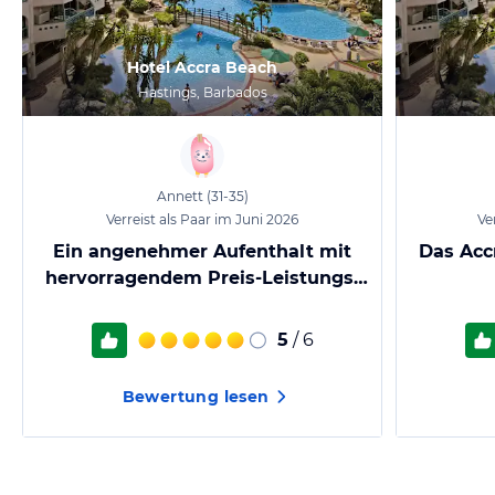
Hotel Accra Beach
Hastings, Barbados
Annett
(31-35)
Verreist als Paar im Juni 2026
Ve
Ein angenehmer Aufenthalt mit
Das Accr
hervorragendem Preis-Leistungs-
Verhältnis.
5
/ 6
Bewertung lesen