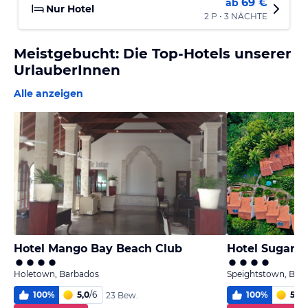
69 €
ab
Nur Hotel
2 P • 3 NÄCHTE
Meistgebucht: Die Top-Hotels unserer
UrlauberInnen
Alle anzeigen
Hotel Mango Bay Beach Club
Hotel Sugar 
Holetown, Barbados
Speightstown, Bar
100
%
5,0
/
6
100
%
5,0
/
23 Bew.