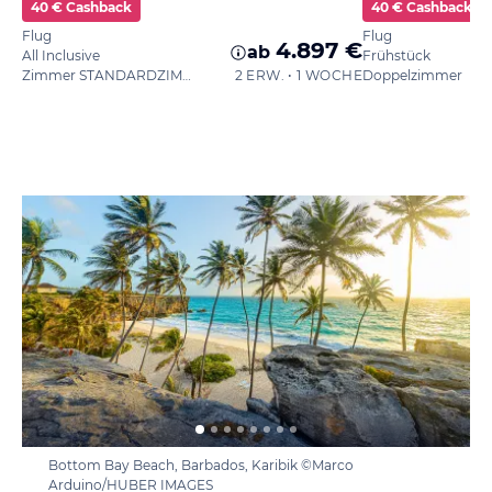
40 € Cashback
40 € Cashback
Flug
Flug
4.897 €
ab
All Inclusive
Frühstück
Zimmer STANDARDZIMMER
2 ERW. • 1 WOCHE
Doppelzimmer
Bottom Bay Beach, Barbados, Karibik ©Marco
Arduino/HUBER IMAGES