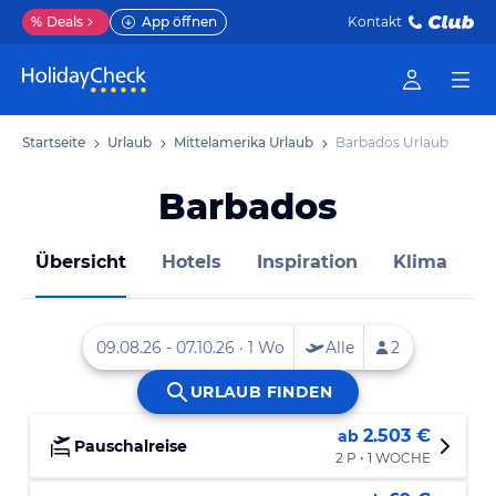
%
Deals
App öffnen
Kontakt
Startseite
Urlaub
Mittelamerika Urlaub
Barbados Urlaub
Barbados
Übersicht
Hotels
Inspiration
Klima
D
2.503 €
ab
Pauschalreise
2 P • 1 WOCHE