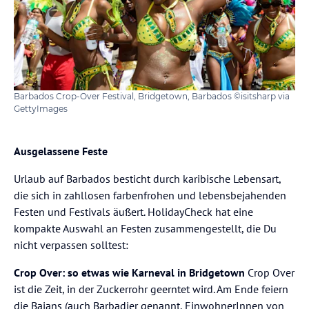
Nationalgericht von Barbados, oder genieße frische
Meeresfrüchte direkt am Strand in einem der gemütlichen
Strandrestaurants.
Barbados Crop-Over Festival, Bridgetown, Barbados ©isitsharp via
GettyImages
Ausgelassene Feste
Urlaub auf Barbados besticht durch karibische Lebensart,
die sich in zahllosen farbenfrohen und lebensbejahenden
Festen und Festivals äußert. HolidayCheck hat eine
kompakte Auswahl an Festen zusammengestellt, die Du
nicht verpassen solltest:
Crop Over: so etwas wie Karneval in Bridgetown
Crop Over
ist die Zeit, in der Zuckerrohr geerntet wird. Am Ende feiern
die Bajans (auch Barbadier genannt, EinwohnerInnen von