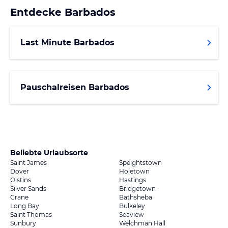
Entdecke
Barbados
Last Minute Barbados
Pauschalreisen Barbados
Beliebte Urlaubsorte
Saint James
Speightstown
Dover
Holetown
Oistins
Hastings
Silver Sands
Bridgetown
Crane
Bathsheba
Long Bay
Bulkeley
Saint Thomas
Seaview
Sunbury
Welchman Hall