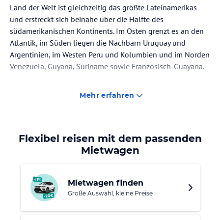
Land der Welt ist gleichzeitig das größte Lateinamerikas
und erstreckt sich beinahe über die Hälfte des
südamerikanischen Kontinents. Im Osten grenzt es an den
Atlantik, im Süden liegen die Nachbarn Uruguay und
Argentinien, im Westen Peru und Kolumbien und im Norden
Venezuela, Guyana, Suriname sowie Französisch-Guayana.
Rio de Janeiro ist die bekannteste Stadt in Brasilien,
Mehr erfahren
berühmt für den Karneval, die Strände der Copacabana
und Ipanema sowie die Christusstatue auf dem Corcovado
– das Wahrzeichen schlechthin für die Stadt.
Während die
überwiegend auf dem Reißbrett geplante Hauptstadt
Flexibel reisen mit dem passenden
Brasília für ihre zahlreichen architektonischen Highlights
Mietwagen
von Oskar Niemeyer steht, ist São Paulo das wirtschaftliche
Zentrum des Landes. Salvador de Bahía gilt als Nabel der
afro-brasilianischen Kultur und ist neben Rio auch eine
Mietwagen finden
Karnevalshochburg. Weitere bekannte Städte sind
Große Auswahl, kleine Preise
Florianópolis im Südosten, Fortaleza und Belem an der
Nordostküste sowie Manaus mitten im Amazonasgebiet.