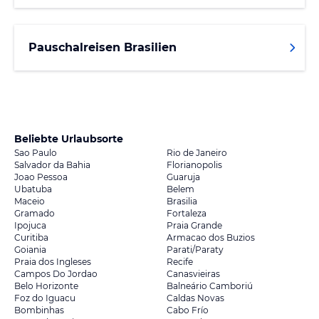
Pauschalreisen Brasilien
Beliebte Urlaubsorte
Sao Paulo
Rio de Janeiro
Salvador da Bahia
Florianopolis
Joao Pessoa
Guaruja
Ubatuba
Belem
Maceio
Brasilia
Gramado
Fortaleza
Ipojuca
Praia Grande
Curitiba
Armacao dos Buzios
Goiania
Parati/Paraty
Praia dos Ingleses
Recife
Campos Do Jordao
Canasvieiras
Belo Horizonte
Balneário Camboriú
Foz do Iguacu
Caldas Novas
Bombinhas
Cabo Frío