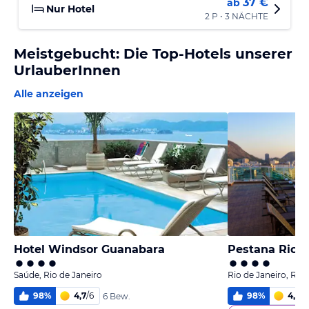
37 €
ab
Nur Hotel
2 P • 3 NÄCHTE
Meistgebucht: Die Top-Hotels unserer
UrlauberInnen
Alle anzeigen
Hotel Windsor Guanabara
Pestana Rio A
Saúde, Rio de Janeiro
Rio de Janeiro, Rio 
98
%
4,7
/
6
98
%
4,7
/
6
6 Bew.