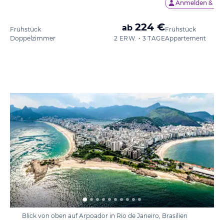
Anmelden &
58 
224 €
ab
Frühstück
Frühstück
Doppelzimmer
2 ERW. • 3 TAGE
Appartement
Blick von oben auf Arpoador in Rio de Janeiro, Brasilien