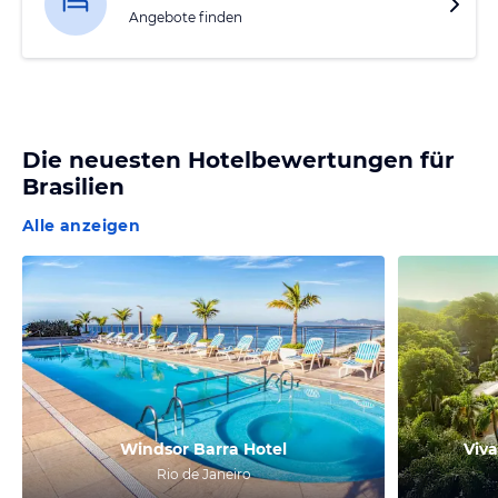
Angebote finden
Die neuesten Hotelbewertungen für
Brasilien
Alle anzeigen
Windsor Barra Hotel
Viva
Rio de Janeiro