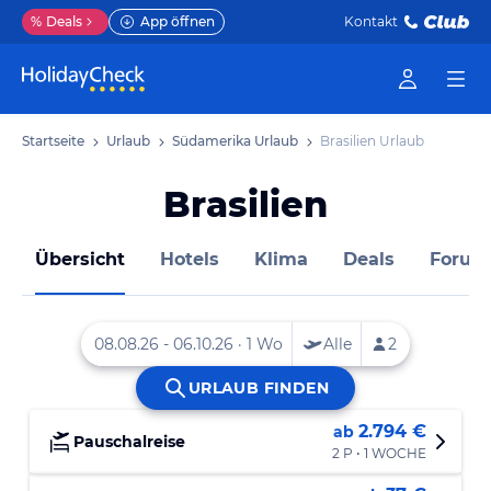
%
Deals
App öffnen
Kontakt
Startseite
Urlaub
Südamerika Urlaub
Brasilien Urlaub
Brasilien
Übersicht
Hotels
Klima
Deals
Forum
2.794 €
ab
Pauschalreise
2 P • 1 WOCHE