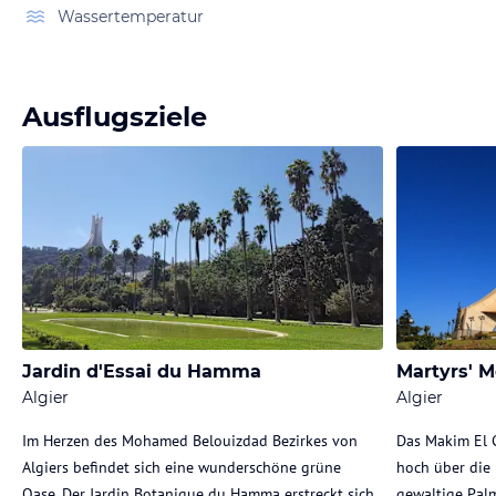
Wassertemperatur
Ausflugsziele
Jardin d'Essai du Hamma
Martyrs' M
Algier
Algier
Im Herzen des Mohamed Belouizdad Bezirkes von
Das Makim El 
Algiers befindet sich eine wunderschöne grüne
hoch über die
Oase. Der Jardin Botanique du Hamma erstreckt sich
gewaltige Pal