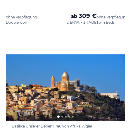
309 €
ab
ohne Verpflegung
ohne Verpflegung
Doubleroom
2 ERW. • 3 TAGE
Twin Beds
Basilika Unserer Lieben Frau von Afrika, Algier