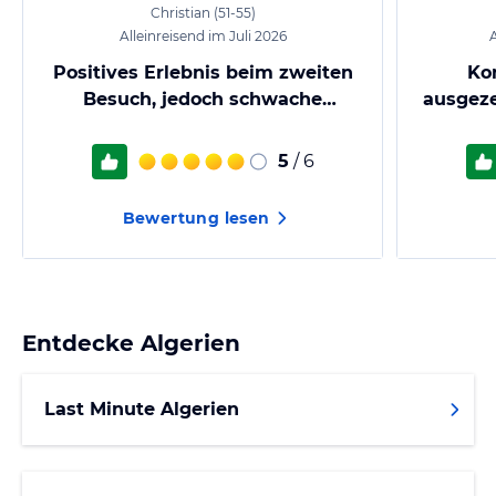
Christian
(51-55)
Alleinreisend im Juli 2026
A
Positives Erlebnis beim zweiten
Ko
Besuch, jedoch schwache
ausgez
Schallisolierung
fr
5
/ 6
Bewertung lesen
Entdecke
Algerien
Last Minute Algerien