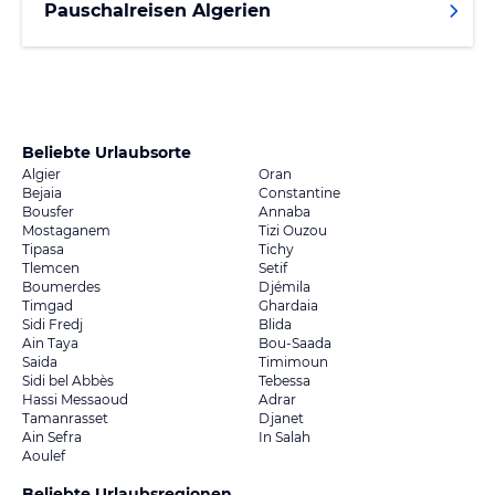
Pauschalreisen Algerien
Beliebte Urlaubsorte
Algier
Oran
Bejaia
Constantine
Bousfer
Annaba
Mostaganem
Tizi Ouzou
Tipasa
Tichy
Tlemcen
Setif
Boumerdes
Djémila
Timgad
Ghardaia
Sidi Fredj
Blida
Ain Taya
Bou-Saada
Saida
Timimoun
Sidi bel Abbès
Tebessa
Hassi Messaoud
Adrar
Tamanrasset
Djanet
Ain Sefra
In Salah
Aoulef
Beliebte Urlaubsregionen