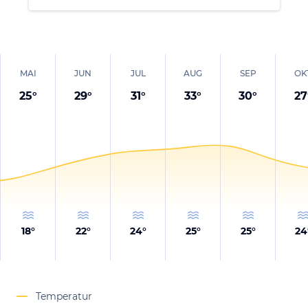
MAI
JUN
JUL
AUG
SEP
OK
25
°
29
°
31
°
33
°
30
°
27
18
°
22
°
24
°
25
°
25
°
24
Temperatur