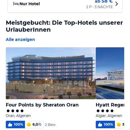
58 €
ab
Nur Hotel
2 P • 3 NÄCHTE
Meistgebucht: Die Top-Hotels unserer
UrlauberInnen
Alle anzeigen
Four Points by Sheraton Oran
Hyatt Regency
Oran, Algerien
Algier, Algerien
100
%
6,0
/
6
100
%
5,9
/
2 Bew.