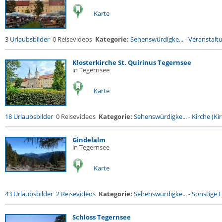
Karte
3 Urlaubsbilder
0 Reisevideos
Kategorie:
Sehenswürdigke...
-
Veranstalt
Klosterkirche St. Quirinus Tegernsee
in Tegernsee
Karte
18 Urlaubsbilder
0 Reisevideos
Kategorie:
Sehenswürdigke...
-
Kirche (Kir
Gindelalm
in Tegernsee
Karte
43 Urlaubsbilder
2 Reisevideos
Kategorie:
Sehenswürdigke...
-
Sonstige L
Schloss Tegernsee