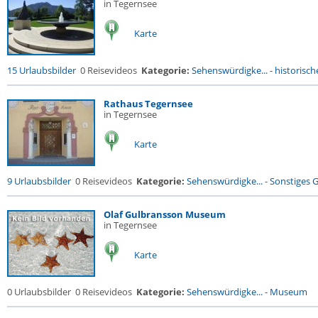
in Tegernsee
Karte
15 Urlaubsbilder
0 Reisevideos
Kategorie:
Sehenswürdigke...
-
historische
Rathaus Tegernsee
in Tegernsee
Karte
9 Urlaubsbilder
0 Reisevideos
Kategorie:
Sehenswürdigke...
-
Sonstiges 
Olaf Gulbransson Museum
in Tegernsee
Karte
0 Urlaubsbilder
0 Reisevideos
Kategorie:
Sehenswürdigke...
-
Museum