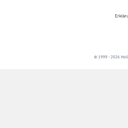
Erklär
© 1999 - 2026 Holi