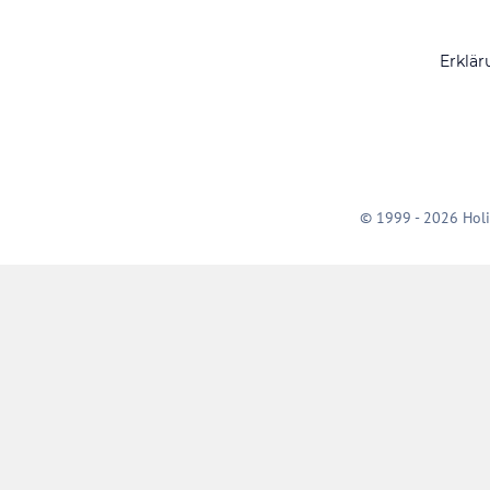
Erklär
© 1999 - 2026 Holi