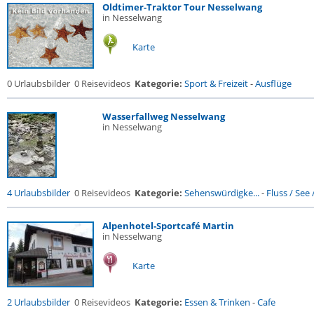
Oldtimer-Traktor Tour Nesselwang
in Nesselwang
Karte
0 Urlaubsbilder
0 Reisevideos
Kategorie:
Sport & Freizeit
-
Ausflüge
Wasserfallweg Nesselwang
in Nesselwang
4 Urlaubsbilder
0 Reisevideos
Kategorie:
Sehenswürdigke...
-
Fluss / See / 
Alpenhotel-Sportcafé Martin
in Nesselwang
Karte
2 Urlaubsbilder
0 Reisevideos
Kategorie:
Essen & Trinken
-
Cafe