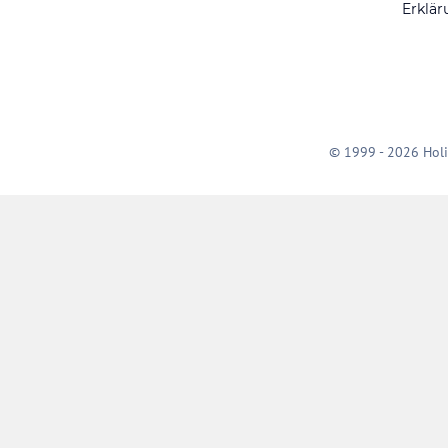
Erklär
© 1999 - 2026 Holi