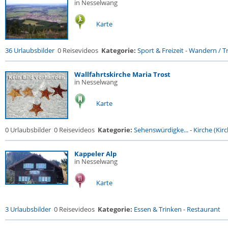
in Nesselwang
Karte
36 Urlaubsbilder
0 Reisevideos
Kategorie:
Sport & Freizeit
-
Wandern / Tr
Wallfahrtskirche Maria Trost
in Nesselwang
Karte
0 Urlaubsbilder
0 Reisevideos
Kategorie:
Sehenswürdigke...
-
Kirche (Kirc
Kappeler Alp
in Nesselwang
Karte
3 Urlaubsbilder
0 Reisevideos
Kategorie:
Essen & Trinken
-
Restaurant