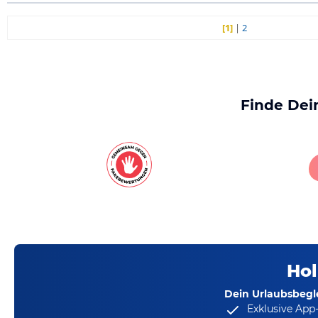
[1]
|
2
Finde Dei
Hol
Dein Urlaubsbegle
Exklusive App