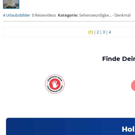
4 Urlaubsbilder
0 Reisevideos
Kategorie:
Sehenswürdigke... - Denkmal
[1]
|
2
|
3
|
4
Finde Dei
Hol