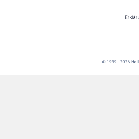
Erklär
© 1999 - 2026 Holi