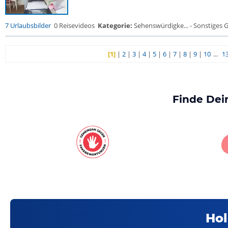
7 Urlaubsbilder
0 Reisevideos
Kategorie:
Sehenswürdigke... - Sonstiges
[1]
|
2
|
3
|
4
|
5
|
6
|
7
|
8
|
9
|
10
...
1
Finde Dei
Hol