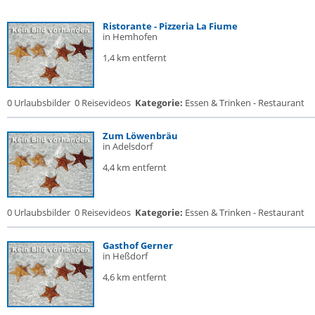
Ristorante - Pizzeria La Fiume
in Hemhofen
1,4 km entfernt
0 Urlaubsbilder
0 Reisevideos
Kategorie:
Essen & Trinken - Restaurant
Zum Löwenbräu
in Adelsdorf
4,4 km entfernt
0 Urlaubsbilder
0 Reisevideos
Kategorie:
Essen & Trinken - Restaurant
Gasthof Gerner
in Heßdorf
4,6 km entfernt