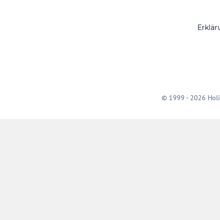
Erklär
© 1999 - 2026 Holi