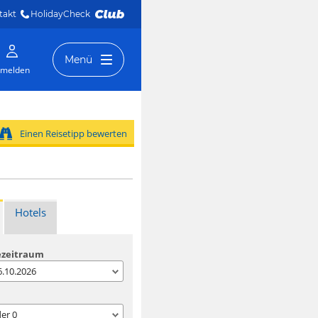
takt
HolidayCheck 
Menü
melden
Einen Reisetipp bewerten
Hotels
ezeitraum
06.10.2026
der
0