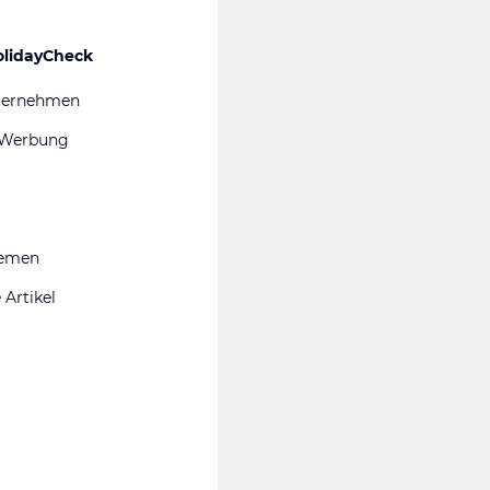
olidayCheck
ternehmen
 Werbung
hemen
 Artikel