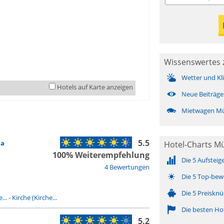
Wissenswertes 
Wetter und Kl
Hotels auf Karte anzeigen
Neue Beiträge
Mietwagen Mü
5.5
na
Hotel-Charts M
100% Weiterempfehlung
Die 5 Aufsteig
4 Bewertungen
Die 5 Top-bew
Die 5 Preisknü
...
-
Kirche (Kirche...
Die besten Ho
5.2