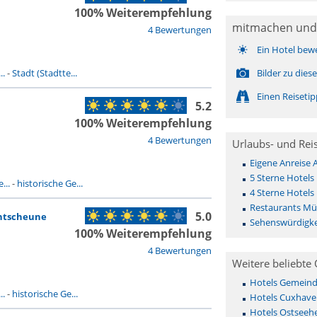
100% Weiterempfehlung
mitmachen und
4 Bewertungen
Ein Hotel bew
..
-
Stadt (Stadtte...
Bilder zu die
Einen Reiseti
5.2
100% Weiterempfehlung
4 Bewertungen
Urlaubs- und Rei
Eigene Anreise
5 Sterne Hotel
...
-
historische Ge...
4 Sterne Hotel
Restaurants Mü
5.0
hntscheune
Sehenswürdigke
100% Weiterempfehlung
4 Bewertungen
Weitere beliebte 
Hotels Gemeinde 
..
-
historische Ge...
Hotels Cuxhave
Hotels Ostseehe