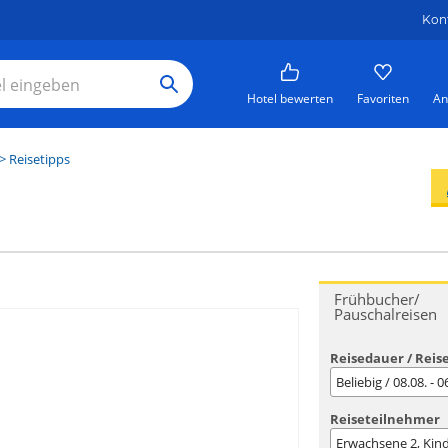
Kon
Hotel bewerten
Favoriten
An
> Reisetipps
Frühbucher/
Pauschalreisen
Reisedauer / Reis
Beliebig / 08.08. - 
Reiseteilnehmer
Erwachsene
2
, Kin