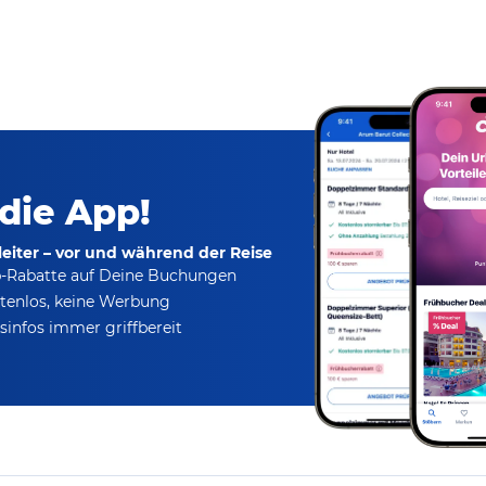
 die App!
eiter – vor und während der Reise
p-Rabatte
auf Deine Buchungen
tenlos,
keine Werbung
infos immer griffbereit