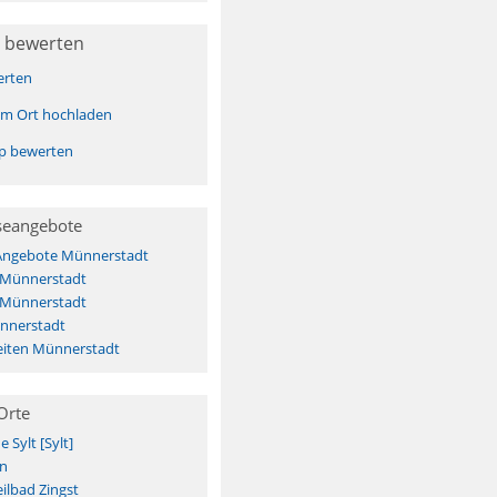
 bewerten
erten
sem Ort hochladen
pp bewerten
seangebote
 Angebote Münnerstadt
s Münnerstadt
s Münnerstadt
nnerstadt
iten Münnerstadt
Orte
Sylt [Sylt]
n
ilbad Zingst