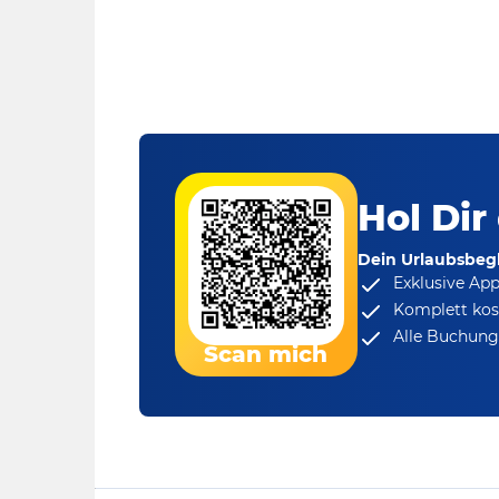
Hol Dir
Dein Urlaubsbegl
Exklusive Ap
Komplett kos
Alle Buchungs
Scan mich