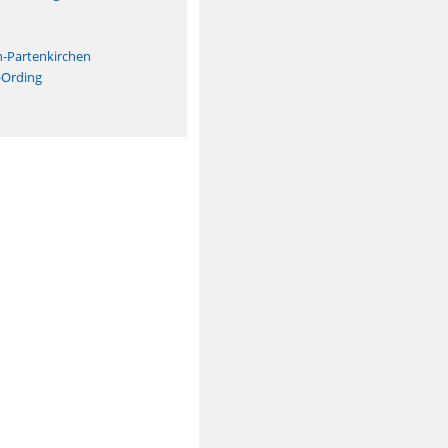
n
h-Partenkirchen
-Ording