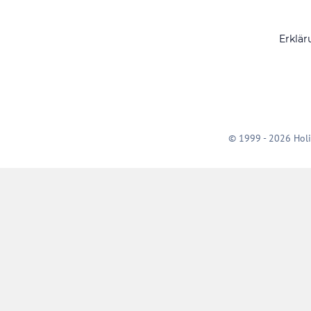
Erklär
© 1999 - 2026 Holi