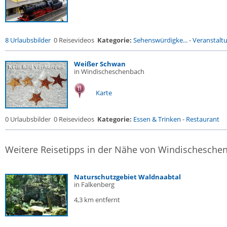
8 Urlaubsbilder
0 Reisevideos
Kategorie:
Sehenswürdigke...
-
Veranstalt
Weißer Schwan
in Windischeschenbach
Karte
0 Urlaubsbilder
0 Reisevideos
Kategorie:
Essen & Trinken
-
Restaurant
Weitere Reisetipps in der Nähe von Windischesche
Naturschutzgebiet Waldnaabtal
in Falkenberg
4,3 km entfernt