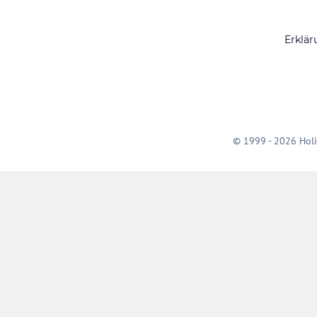
Erklär
© 1999 - 2026 Holi