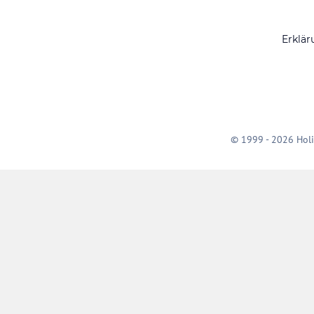
Erklär
© 1999 - 2026 Holi