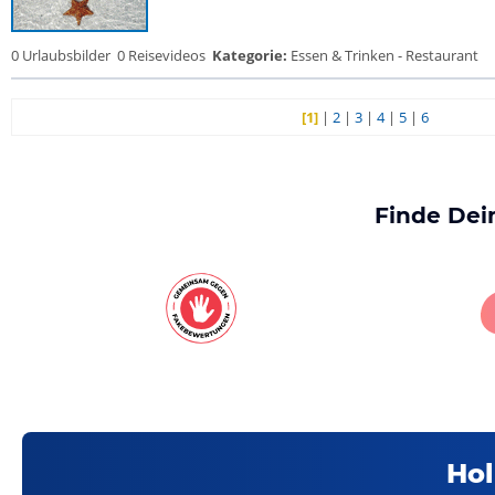
0 Urlaubsbilder
0 Reisevideos
Kategorie:
Essen & Trinken - Restaurant
[1]
|
2
|
3
|
4
|
5
|
6
Finde Dei
Hol