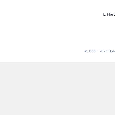
Erklär
© 1999 - 2026 Holi