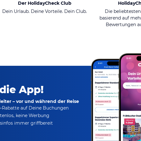
Der HolidayCheck Club
HolidayC
Dein Urlaub. Deine Vorteile. Dein Club.
Die beliebtesten
basierend auf mehr
Bewertungen au
 die App!
eiter – vor und während der Reise
p-Rabatte
auf Deine Buchungen
tenlos,
keine Werbung
infos immer griffbereit