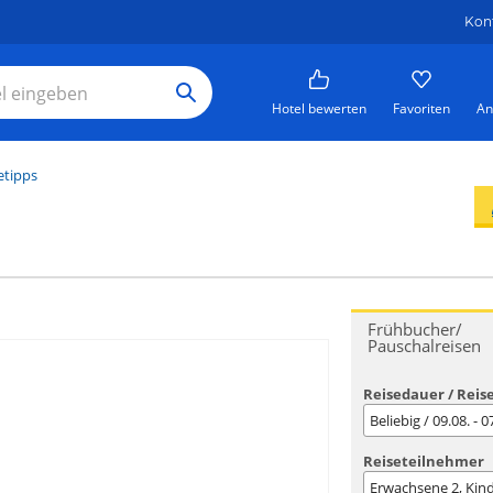
Kon
Hotel bewerten
Favoriten
An
etipps
Frühbucher/
Pauschalreisen
Reisedauer / Reis
Beliebig / 09.08. - 
Reiseteilnehmer
Erwachsene
2
, Kin