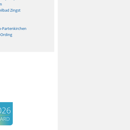
n
ilbad Zingst
n
h-Partenkirchen
-Ording