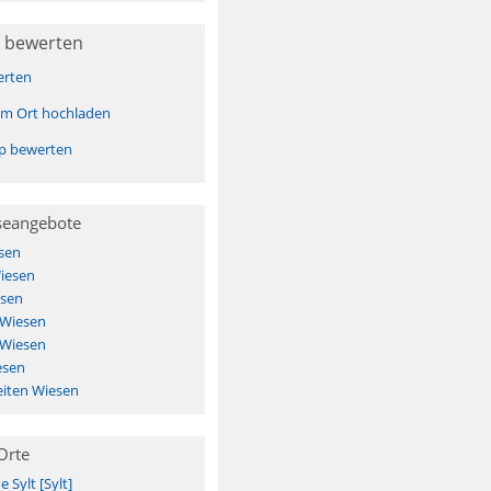
 bewerten
erten
sem Ort hochladen
pp bewerten
seangebote
sen
iesen
esen
 Wiesen
 Wiesen
esen
iten Wiesen
Orte
Sylt [Sylt]