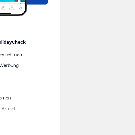
olidayCheck
ternehmen
 Werbung
hemen
 Artikel