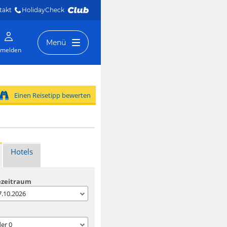
takt
HolidayCheck 
Menü
melden
Einen Reisetipp bewerten
Hotels
ezeitraum
07.10.2026
der
0