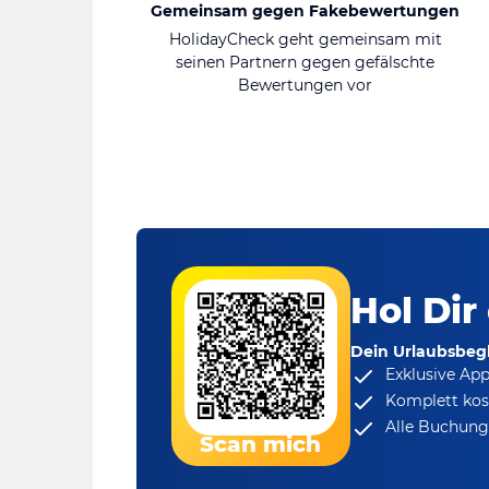
Gemeinsam gegen Fakebewertungen
HolidayCheck geht gemeinsam mit
seinen Partnern gegen gefälschte
Bewertungen vor
Hol Dir
Dein Urlaubsbegl
Exklusive Ap
Komplett kos
Alle Buchungs
Scan mich