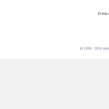
Erklär
© 1999 - 2026 Holi