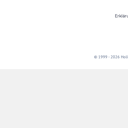
Erklär
© 1999 - 2026 Holi