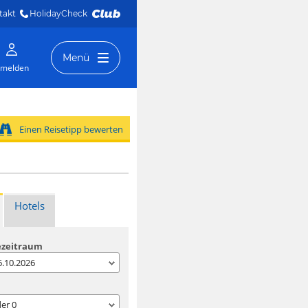
takt
HolidayCheck 
Menü
melden
Einen Reisetipp bewerten
Hotels
ezeitraum
06.10.2026
der
0