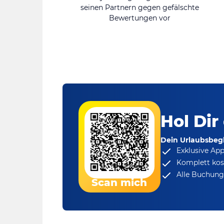
seinen Partnern gegen gefälschte
Bewertungen vor
Hol Dir
Dein Urlaubsbegl
Exklusive Ap
Komplett kos
Alle Buchungs
Scan mich