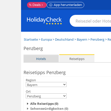
%
Deals
App herunterladen
Startseite
>
Europa
>
Deutschland
>
Bayern
>
Penzberg
> Re
Penzberg
Hotels
Reisetipps
Reisetipps Penzberg
Region
Ort
Alle Reisetipps (0)
Sehenswürdigkeiten (0)