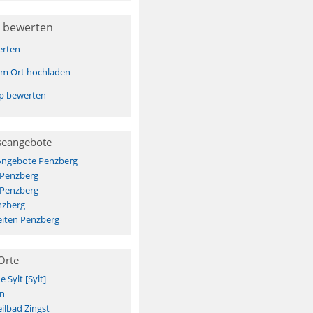
 bewerten
erten
sem Ort hochladen
pp bewerten
seangebote
 Angebote Penzberg
 Penzberg
 Penzberg
nzberg
iten Penzberg
Orte
Sylt [Sylt]
n
ilbad Zingst