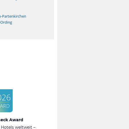
n
h-Partenkirchen
-Ording
heck Award
 Hotels weltweit –