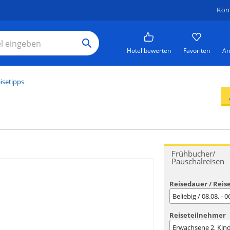
Kon
Hotel bewerten
Favoriten
An
isetipps
Frühbucher/
Pauschalreisen
Reisedauer / Reis
Beliebig / 08.08. - 
Reiseteilnehmer
Erwachsene
2
, Kin