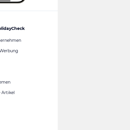
olidayCheck
ternehmen
 Werbung
hemen
 Artikel