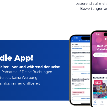
basierend auf mehr
Bewertungen au
 die App!
eiter – vor und während der Reise
p-Rabatte
auf Deine Buchungen
tenlos,
keine Werbung
infos immer griffbereit