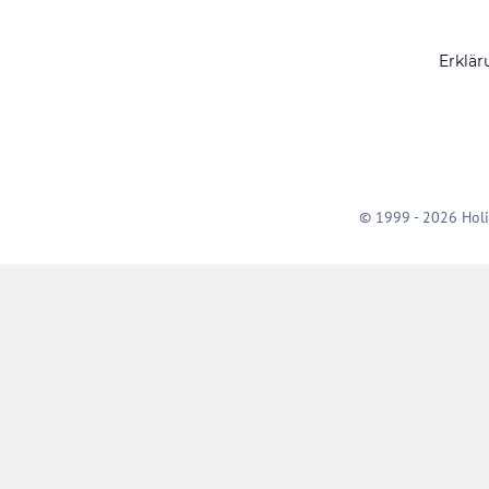
Erklär
© 1999 - 2026 Holi