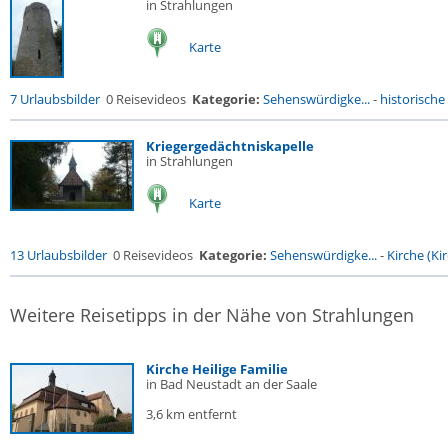
in Strahlungen
Karte
7 Urlaubsbilder
0 Reisevideos
Kategorie:
Sehenswürdigke...
-
historische 
Kriegergedächtniskapelle
in Strahlungen
Karte
13 Urlaubsbilder
0 Reisevideos
Kategorie:
Sehenswürdigke...
-
Kirche (Kir
Weitere Reisetipps in der Nähe von Strahlungen
Kirche Heilige Familie
in Bad Neustadt an der Saale
3,6 km entfernt