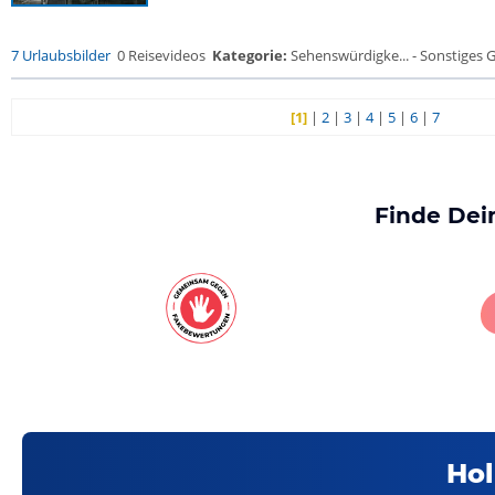
7 Urlaubsbilder
0 Reisevideos
Kategorie:
Sehenswürdigke... - Sonstiges
[1]
|
2
|
3
|
4
|
5
|
6
|
7
Finde Dei
Hol