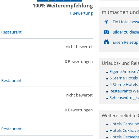
100% Weiterempfehlung
mitmachen und
1 Bewertung
Ein Hotel bew
-
Restaurant
Bilder zu die
Einen Reiseti
nicht bewertet
0 Bewertungen
Urlaubs- und Rei
Eigene Anreise
5 Sterne Hotels
-
Restaurant
4 Sterne Hotels
Restaurants We
nicht bewertet
Sehenswürdigke
0 Bewertungen
Weitere beliebte 
Hotels Gemeinde 
-
Restaurant
Hotels Cuxhave
Hotels Ostseehe