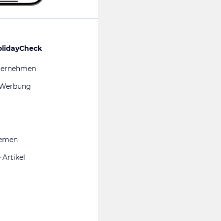
olidayCheck
ternehmen
 Werbung
hemen
 Artikel