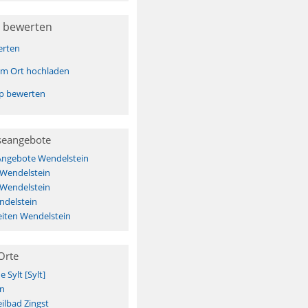
 bewerten
erten
sem Ort hochladen
pp bewerten
seangebote
 Angebote Wendelstein
 Wendelstein
 Wendelstein
ndelstein
iten Wendelstein
Orte
Sylt [Sylt]
n
ilbad Zingst