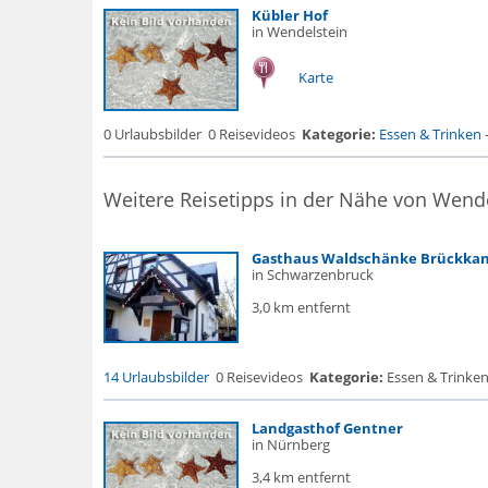
Kübler Hof
in Wendelstein
Karte
0 Urlaubsbilder
0 Reisevideos
Kategorie:
Essen & Trinken
Weitere Reisetipps in der Nähe von Wend
Gasthaus Waldschänke Brückkan
in Schwarzenbruck
3,0 km entfernt
14 Urlaubsbilder
0 Reisevideos
Kategorie:
Essen & Trinken
Landgasthof Gentner
in Nürnberg
3,4 km entfernt