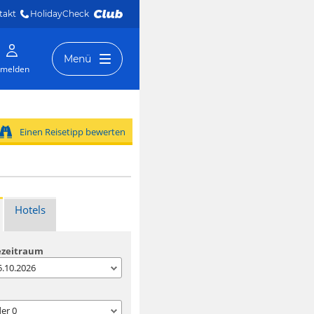
takt
HolidayCheck 
Menü
melden
Einen Reisetipp bewerten
Hotels
ezeitraum
05.10.2026
der
0