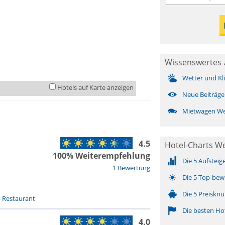
Wissenswertes 
Wetter und Kl
Hotels auf Karte anzeigen
Neue Beiträge
Mietwagen We
4.5
Hotel-Charts W
100% Weiterempfehlung
Die 5 Aufsteig
1 Bewertung
Die 5 Top-bew
Die 5 Preisknü
-
Restaurant
Die besten Ho
4.0