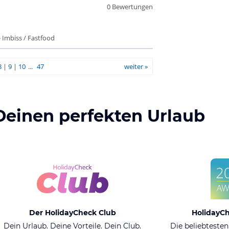
0 Bewertungen
 Imbiss / Fastfood
8
|
9
|
10
...
47
weiter »
Deinen perfekten Urlaub
Der HolidayCheck Club
HolidayC
Dein Urlaub. Deine Vorteile. Dein Club.
Die beliebtesten