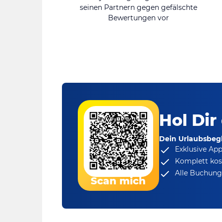
seinen Partnern gegen gefälschte
Bewertungen vor
Hol Dir
Dein Urlaubsbegl
Exklusive Ap
Komplett kos
Alle Buchungs
Scan mich