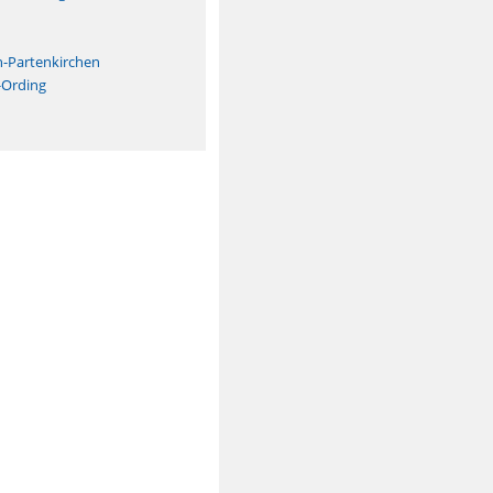
n
h-Partenkirchen
-Ording