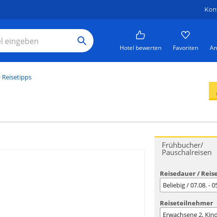
Kon
Hotel bewerten
Favoriten
An
 Reisetipps
Frühbucher/
Pauschalreisen
Reisedauer / Reis
Beliebig / 07.08. - 
Reiseteilnehmer
Erwachsene
2
, Kin