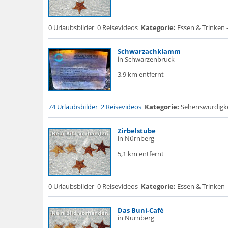
0 Urlaubsbilder
0 Reisevideos
Kategorie:
Essen & Trinken 
Schwarzachklamm
in Schwarzenbruck
3,9 km entfernt
74 Urlaubsbilder
2 Reisevideos
Kategorie:
Sehenswürdigke...
Zirbelstube
in Nürnberg
5,1 km entfernt
0 Urlaubsbilder
0 Reisevideos
Kategorie:
Essen & Trinken 
Das Buni-Café
in Nürnberg