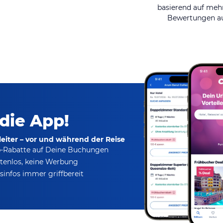
basierend auf mehr
Bewertungen au
 die App!
eiter – vor und während der Reise
p-Rabatte
auf Deine Buchungen
tenlos,
keine Werbung
infos immer griffbereit