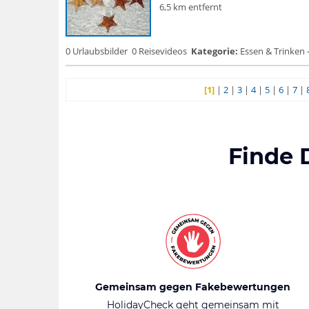
6,5 km entfernt
0 Urlaubsbilder
0 Reisevideos
Kategorie:
Essen & Trinken -
[1]
|
2
|
3
|
4
|
5
|
6
|
7
|
Finde 
Gemeinsam gegen Fakebewertungen
HolidayCheck geht gemeinsam mit