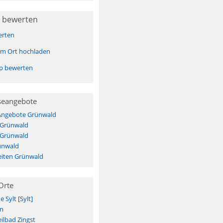
 bewerten
erten
sem Ort hochladen
pp bewerten
seangebote
 Angebote Grünwald
 Grünwald
 Grünwald
ünwald
iten Grünwald
Orte
Sylt [Sylt]
n
ilbad Zingst