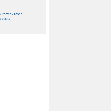
n
h-Partenkirchen
-Ording