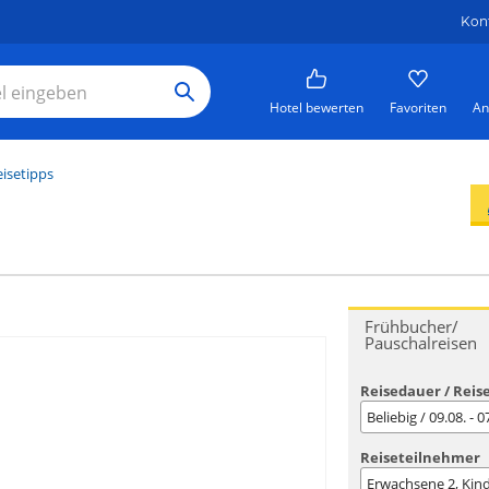
Kon
Hotel bewerten
Favoriten
An
isetipps
Frühbucher/
Pauschalreisen
Reisedauer / Reis
Beliebig / 09.08. - 
Reiseteilnehmer
Erwachsene
2
, Kin