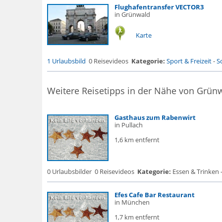
Flughafentransfer VECTOR3
in Grünwald
Karte
1 Urlaubsbild
0 Reisevideos
Kategorie:
Sport & Freizeit
-
S
Weitere Reisetipps in der Nähe von Grün
Gasthaus zum Rabenwirt
in Pullach
1,6 km entfernt
0 Urlaubsbilder
0 Reisevideos
Kategorie:
Essen & Trinken 
Efes Cafe Bar Restaurant
in München
1,7 km entfernt