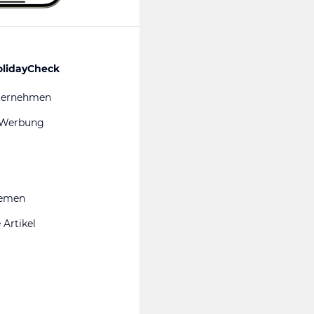
olidayCheck
ternehmen
 Werbung
hemen
 Artikel