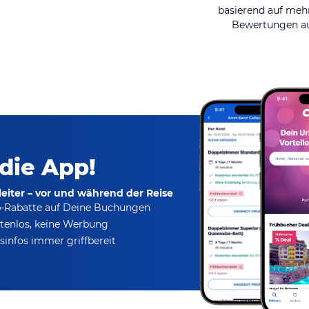
basierend auf mehr
Bewertungen au
 die App!
eiter – vor und während der Reise
p-Rabatte
auf Deine Buchungen
tenlos,
keine Werbung
infos immer griffbereit