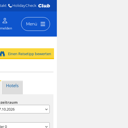
takt
HolidayCheck 
Menü
melden
Einen Reisetipp bewerten
Hotels
ezeitraum
07.10.2026
der
0