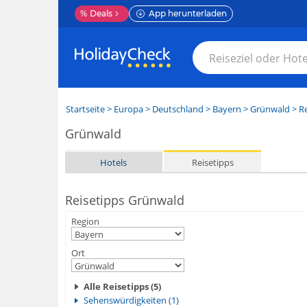
%
Deals
App herunterladen
Startseite
>
Europa
>
Deutschland
>
Bayern
>
Grünwald
> Re
Grünwald
Hotels
Reisetipps
Reisetipps Grünwald
Region
Ort
Alle Reisetipps (5)
Sehenswürdigkeiten (1)