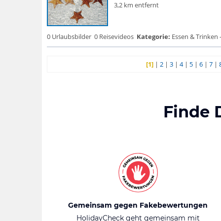
3,2 km entfernt
0 Urlaubsbilder
0 Reisevideos
Kategorie:
Essen & Trinken 
[1]
|
2
|
3
|
4
|
5
|
6
|
7
|
Finde 
Gemeinsam gegen Fakebewertungen
HolidayCheck geht gemeinsam mit