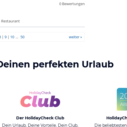
0 Bewertungen
- Restaurant
8
|
9
|
10
...
50
weiter »
Deinen perfekten Urlaub
Der HolidayCheck Club
HolidayC
Dein Urlaub. Deine Vorteile. Dein Club.
Die beliebtesten