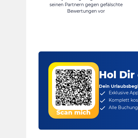
seinen Partnern gegen gefälschte
Bewertungen vor
Hol Dir
Dein Urlaubsbegl
Exklusive Ap
Komplett kos
Alle Buchungs
Scan mich