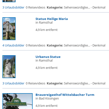
3 Urlaubsbilder
0 Reisevideos
Kategorie:
Sehenswürdigke... - Denkmal
Statue Heilige Maria
in Ramsthal
4,9 km entfernt
4 Urlaubsbilder
0 Reisevideos
Kategorie:
Sehenswürdigke... - Denkmal
Urbanus Statue
in Ramsthal
4,9 km entfernt
3 Urlaubsbilder
0 Reisevideos
Kategorie:
Sehenswürdigke... - Denkmal
Brauereigasthof Wittelsbacher Turm
in Bad Kissingen
4,9 km entfernt