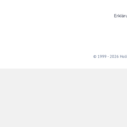
Erklär
© 1999 - 2026 Holi