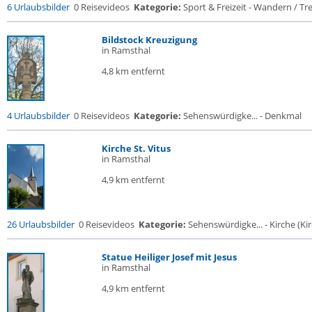
6 Urlaubsbilder
0 Reisevideos
Kategorie:
Sport & Freizeit - Wandern / Trek
Bildstock Kreuzigung
in Ramsthal
4,8 km entfernt
4 Urlaubsbilder
0 Reisevideos
Kategorie:
Sehenswürdigke... - Denkmal
Kirche St. Vitus
in Ramsthal
4,9 km entfernt
26 Urlaubsbilder
0 Reisevideos
Kategorie:
Sehenswürdigke... - Kirche (Kir
Statue Heiliger Josef mit Jesus
in Ramsthal
4,9 km entfernt