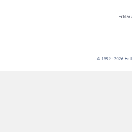
Erklär
© 1999 - 2026 Holi