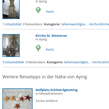
in Aying
Karte
1 Urlaubsbild
0 Reisevideos
Kategorie:
Sehenswürdigke...
-
Kirche (Kirche.
Kirche St. Emmeran
in Aying
Karte
3 Urlaubsbilder
0 Reisevideos
Kategorie:
Sehenswürdigke...
-
Kirche (Kirc
Weitere Reisetipps in der Nähe von Aying
Golfplatz Schloss Egmating
in Oberpframmern
3,6 km entfernt