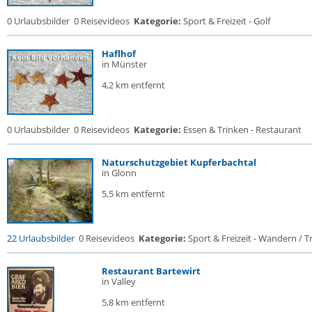
0 Urlaubsbilder
0 Reisevideos
Kategorie:
Sport & Freizeit - Golf
Haflhof
in Münster
4,2 km entfernt
0 Urlaubsbilder
0 Reisevideos
Kategorie:
Essen & Trinken - Restaurant
Naturschutzgebiet Kupferbachtal
in Glonn
5,5 km entfernt
22 Urlaubsbilder
0 Reisevideos
Kategorie:
Sport & Freizeit - Wandern / Tr
Restaurant Bartewirt
in Valley
5,8 km entfernt