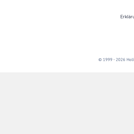
Erklär
© 1999 - 2026 Holi