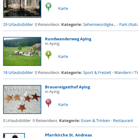
Karte
29 Urlaubsbilder
0 Reisevideos
Kategorie:
Sehenswürdigke...
-
Park (Natu
Rundwanderweg Aying
in Aying
Karte
18 Urlaubsbilder
0 Reisevideos
Kategorie:
Sport & Freizeit
-
Wandern / Tr
Brauereigasthof Aying
in Aying
Karte
0 Urlaubsbilder
0 Reisevideos
Kategorie:
Essen & Trinken
-
Restaurant
Pfarrkirche St. Andreas