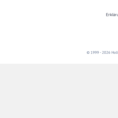
Erklär
© 1999 - 2026 Holi