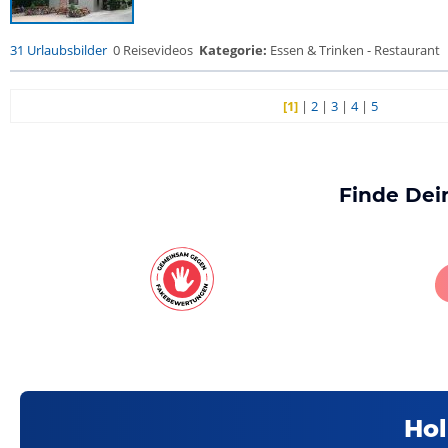
31 Urlaubsbilder
0 Reisevideos
Kategorie:
Essen & Trinken - Restaurant
[1]
|
2
|
3
|
4
|
5
Finde Dei
Hol