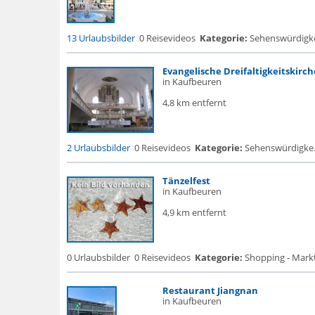
13 Urlaubsbilder
0 Reisevideos
Kategorie:
Sehenswürdigke..
Evangelische Dreifaltigkeitskirch
in Kaufbeuren
4,8 km entfernt
2 Urlaubsbilder
0 Reisevideos
Kategorie:
Sehenswürdigke... 
Tänzelfest
in Kaufbeuren
4,9 km entfernt
0 Urlaubsbilder
0 Reisevideos
Kategorie:
Shopping - Markt
Restaurant Jiangnan
in Kaufbeuren