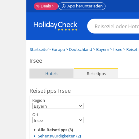
%
Deals
App herunterladen
Startseite
>
Europa
>
Deutschland
>
Bayern
>
Irsee
> Reiset
Irsee
Hotels
Reisetipps
Reisetipps Irsee
Region
Ort
Alle Reisetipps (3)
Sehenswürdigkeiten (2)