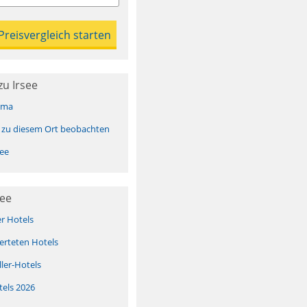
u Irsee
ima
 zu diesem Ort beobachten
ee
see
er Hotels
erteten Hotels
ller-Hotels
tels 2026