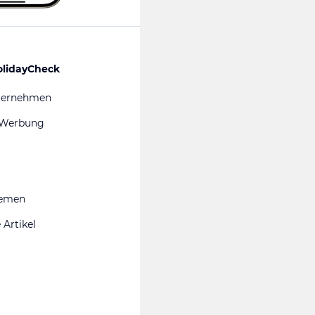
olidayCheck
ternehmen
 Werbung
hemen
 Artikel