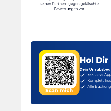
seinen Partnern gegen gefälschte
Bewertungen vor
Hol Dir
Dein Urlaubsbegl
Exklusive Ap
Komplett kos
Alle Buchungs
Scan mich