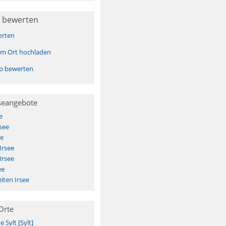
 bewerten
erten
sem Ort hochladen
pp bewerten
seangebote
e
see
ee
Irsee
Irsee
ee
iten Irsee
Orte
Sylt [Sylt]