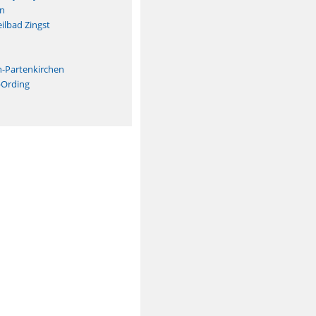
n
ilbad Zingst
n
h-Partenkirchen
-Ording