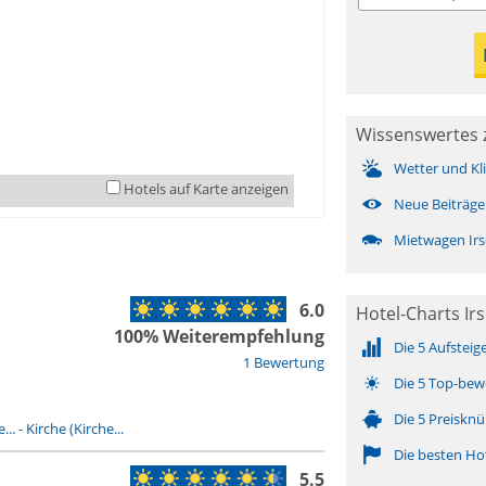
Wissenswertes z
Wetter und Kl
Hotels auf Karte anzeigen
Neue Beiträge
Mietwagen Irs
6.0
Hotel-Charts Ir
100% Weiterempfehlung
Die 5 Aufsteig
1 Bewertung
Die 5 Top-bew
Die 5 Preisknü
...
-
Kirche (Kirche...
Die besten Ho
5.5