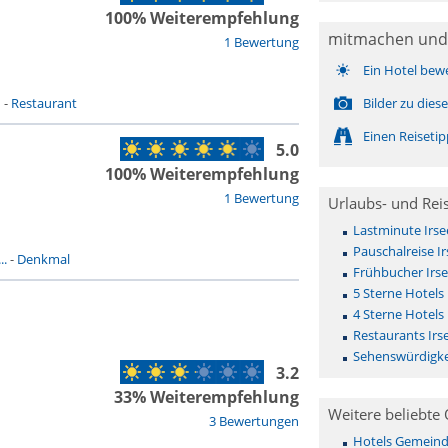
100% Weiterempfehlung
mitmachen und
1 Bewertung
Ein Hotel bew
n
-
Restaurant
Bilder zu die
Einen Reiseti
5.0
100% Weiterempfehlung
1 Bewertung
Urlaubs- und Rei
Lastminute Irse
Pauschalreise Ir
..
-
Denkmal
Frühbucher Irs
5 Sterne Hotels 
4 Sterne Hotels 
Restaurants Irs
Sehenswürdigke
3.2
33% Weiterempfehlung
Weitere beliebte 
3 Bewertungen
Hotels Gemeinde 