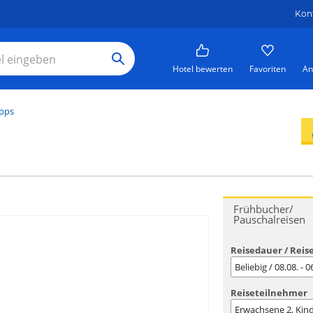
Kon
Hotel bewerten
Favoriten
An
ipps
Frühbucher/
Pauschalreisen
Reisedauer / Reis
Beliebig / 08.08. - 
Reiseteilnehmer
Erwachsene
2
, Kin