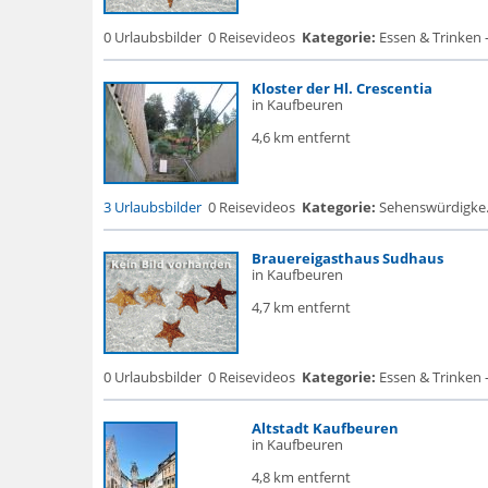
0 Urlaubsbilder
0 Reisevideos
Kategorie:
Essen & Trinken 
Kloster der Hl. Crescentia
in Kaufbeuren
4,6 km entfernt
3 Urlaubsbilder
0 Reisevideos
Kategorie:
Sehenswürdigke... 
Brauereigasthaus Sudhaus
in Kaufbeuren
4,7 km entfernt
0 Urlaubsbilder
0 Reisevideos
Kategorie:
Essen & Trinken 
Altstadt Kaufbeuren
in Kaufbeuren
4,8 km entfernt