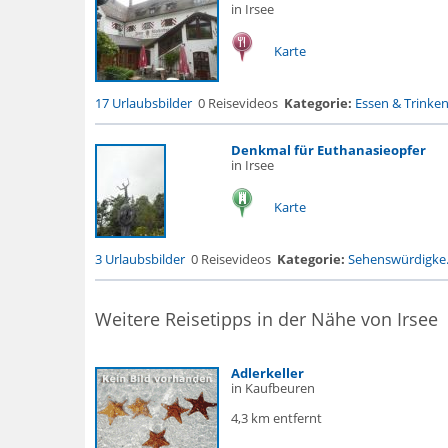
in Irsee
Karte
17 Urlaubsbilder
0 Reisevideos
Kategorie:
Essen & Trinke
Denkmal für Euthanasieopfer
in Irsee
Karte
3 Urlaubsbilder
0 Reisevideos
Kategorie:
Sehenswürdigke.
Weitere Reisetipps in der Nähe von Irsee
Adlerkeller
in Kaufbeuren
4,3 km entfernt