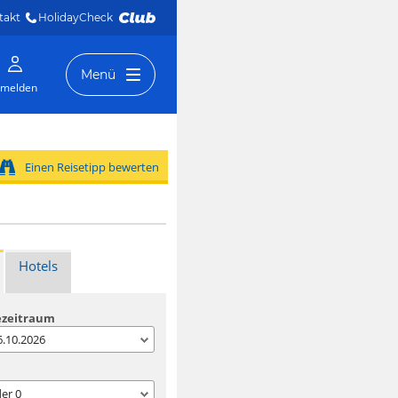
takt
HolidayCheck 
Menü
melden
Einen Reisetipp bewerten
Hotels
ezeitraum
06.10.2026
der
0