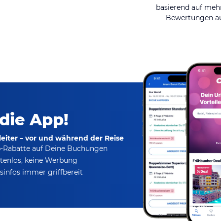
basierend auf mehr
Bewertungen au
 die App!
eiter – vor und während der Reise
p-Rabatte
auf Deine Buchungen
tenlos,
keine Werbung
infos immer griffbereit