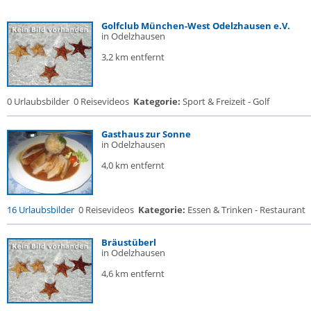
Golfclub München-West Odelzhausen e.V.
in Odelzhausen
3,2 km entfernt
0 Urlaubsbilder
0 Reisevideos
Kategorie:
Sport & Freizeit - Golf
Gasthaus zur Sonne
in Odelzhausen
4,0 km entfernt
16 Urlaubsbilder
0 Reisevideos
Kategorie:
Essen & Trinken - Restaurant
Bräustüberl
in Odelzhausen
4,6 km entfernt