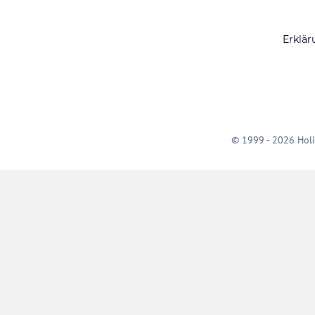
Erklär
© 1999 - 2026 Holi