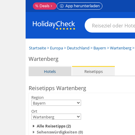
%
Deals
App herunterladen
Startseite
>
Europa
>
Deutschland
>
Bayern
>
Wartenberg
> 
Wartenberg
Hotels
Reisetipps
Reisetipps Wartenberg
Region
Ort
Alle Reisetipps (2)
Sehenswürdigkeiten (0)