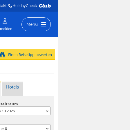
takt
HolidayCheck 
Menü
melden
Einen Reisetipp bewerten
Hotels
ezeitraum
06.10.2026
der
0