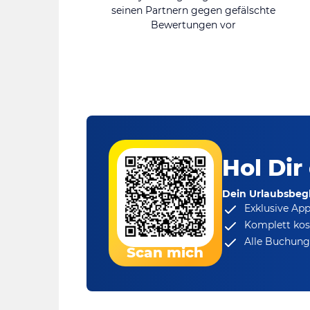
seinen Partnern gegen gefälschte
Bewertungen vor
Hol Dir
Dein Urlaubsbegl
Exklusive Ap
Komplett kos
Alle Buchungs
Scan mich