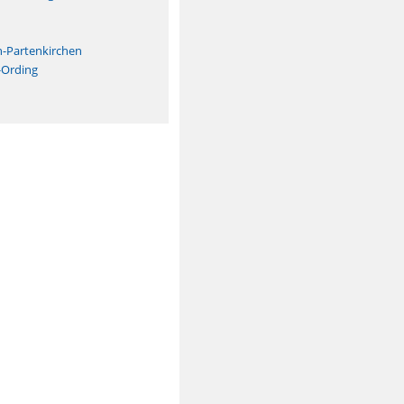
n
h-Partenkirchen
-Ording