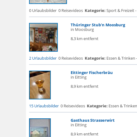
0 Urlaubsbilder
0 Reisevideos
Kategorie:
Sport & Freizeit -
Thüringer Stub'n Moosburg
in Moosburg
8,3 km entfernt
2 Urlaubsbilder
0 Reisevideos
Kategorie:
Essen & Trinken -
Eittinger Fischerbräu
in Eitting
8,9 km entfernt
15 Urlaubsbilder
0 Reisevideos
Kategorie:
Essen & Trinken
Gasthaus Strasserwirt
in Eitting
8,9 km entfernt