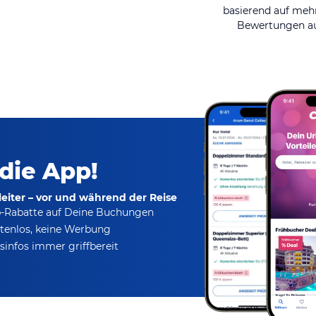
basierend auf mehr
Bewertungen au
 die App!
eiter – vor und während der Reise
p-Rabatte
auf Deine Buchungen
tenlos,
keine Werbung
infos immer griffbereit