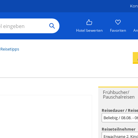
Kon
Hotel bewerten
Favoriten
An
Reisetipps
Frühbucher/
Pauschalreisen
Reisedauer / Reis
Beliebig / 08.08. - 
Reiseteilnehmer
Erwachsene
2
, Kin