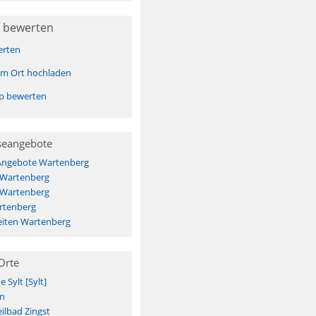
 bewerten
erten
sem Ort hochladen
pp bewerten
seangebote
 Angebote Wartenberg
 Wartenberg
 Wartenberg
rtenberg
iten Wartenberg
Orte
Sylt [Sylt]
n
ilbad Zingst