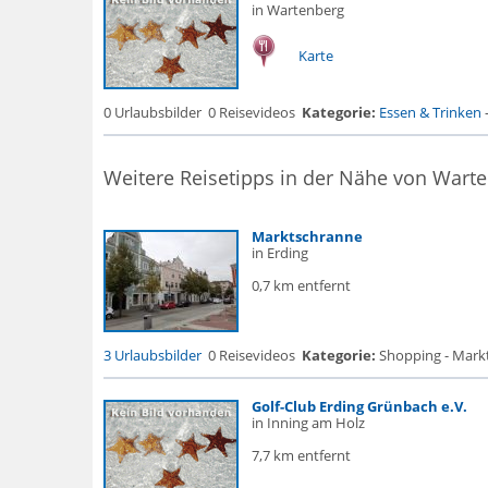
in Wartenberg
Karte
0 Urlaubsbilder
0 Reisevideos
Kategorie:
Essen & Trinken
Weitere Reisetipps in der Nähe von Wart
Marktschranne
in Erding
0,7 km entfernt
3 Urlaubsbilder
0 Reisevideos
Kategorie:
Shopping - Markt
Golf-Club Erding Grünbach e.V.
in Inning am Holz
7,7 km entfernt