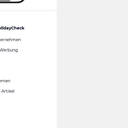
olidayCheck
ternehmen
 Werbung
hemen
 Artikel