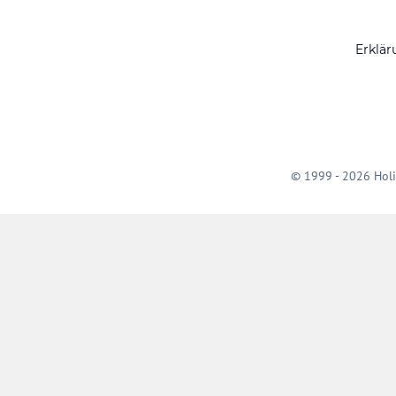
Erklär
© 1999 - 2026 Holi