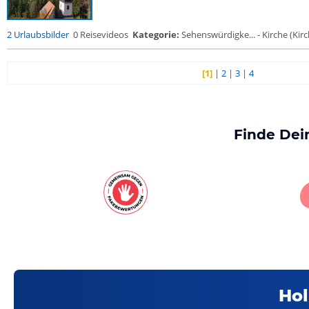
2 Urlaubsbilder
0 Reisevideos
Kategorie:
Sehenswürdigke... - Kirche (Kirch
[1]
|
2
|
3
|
4
Finde Dei
Hol