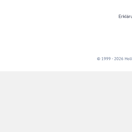
Erklär
© 1999 - 2026 Holi