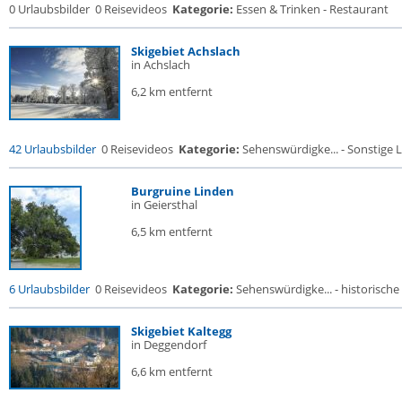
0 Urlaubsbilder
0 Reisevideos
Kategorie:
Essen & Trinken - Restaurant
Skigebiet Achslach
in Achslach
6,2 km entfernt
42 Urlaubsbilder
0 Reisevideos
Kategorie:
Sehenswürdigke... - Sonstige L
Burgruine Linden
in Geiersthal
6,5 km entfernt
6 Urlaubsbilder
0 Reisevideos
Kategorie:
Sehenswürdigke... - historische 
Skigebiet Kaltegg
in Deggendorf
6,6 km entfernt