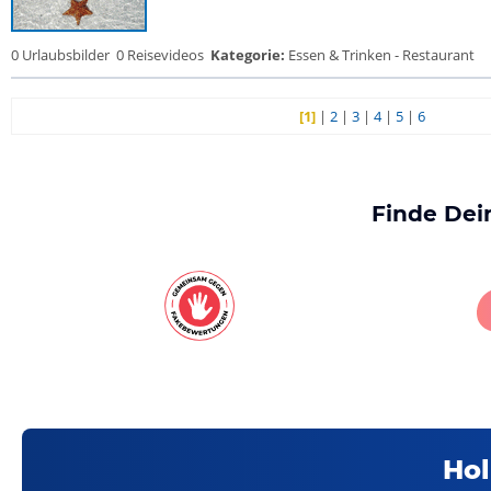
0 Urlaubsbilder
0 Reisevideos
Kategorie:
Essen & Trinken - Restaurant
[1]
|
2
|
3
|
4
|
5
|
6
Finde Dei
Hol