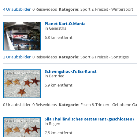
4 Urlaubsbilder
0 Reisevideos
Kategorie:
Sport & Freizeit - Wintersport
Planet Kart-O-Mania
in Geiersthal
6,8 km entfernt
2 Urlaubsbilder
0 Reisevideos
Kategorie:
Sport & Freizeit - Sonstiges
Schwingshackl's Ess-Kunst
in Bernried
6,9 km entfernt
0 Urlaubsbilder
0 Reisevideos
Kategorie:
Essen & Trinken - Gehobene Gas
Sila Thailändisches Restaurant (geschlossen)
in Regen
7,5 km entfernt