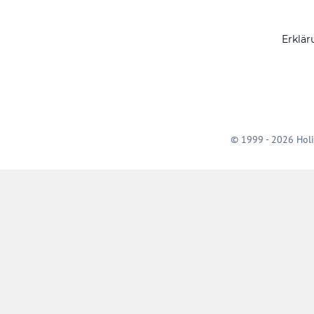
Erklär
© 1999 - 2026 Holi