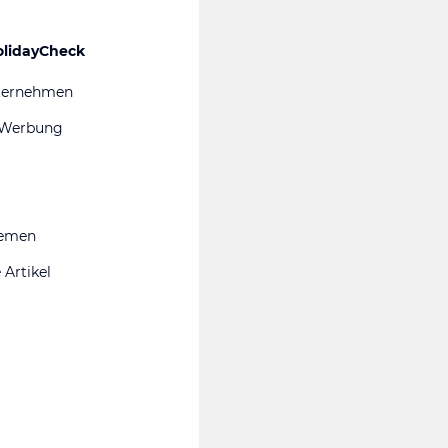
olidayCheck
ternehmen
 Werbung
hemen
 Artikel