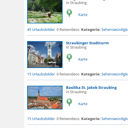
in Straubing
Karte
45 Urlaubsbilder
0 Reisevideos
Kategorie:
Sehenswürdigke
Straubinger Stadtturm
in Straubing
Karte
15 Urlaubsbilder
0 Reisevideos
Kategorie:
Sehenswürdigke
Basilika St. Jakob Straubing
in Straubing
Karte
15 Urlaubsbilder
0 Reisevideos
Kategorie:
Sehenswürdigke