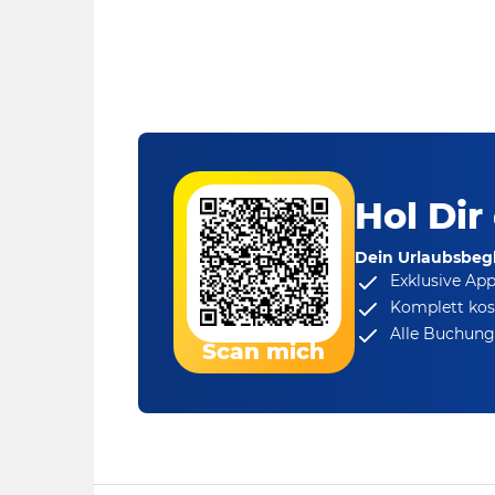
Hol Dir
Dein Urlaubsbegl
Exklusive Ap
Komplett kos
Alle Buchungs
Scan mich