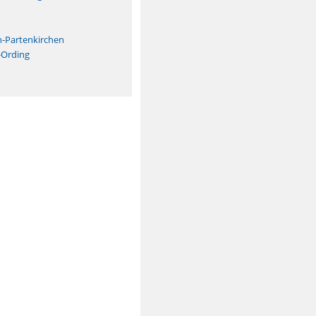
n
h-Partenkirchen
-Ording