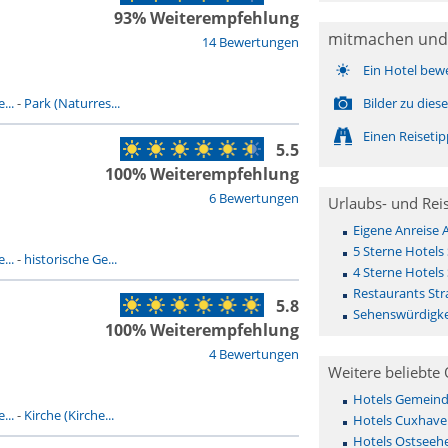
93% Weiterempfehlung
mitmachen und
14 Bewertungen
Ein Hotel bew
...
-
Park (Naturres...
Bilder zu die
Einen Reiseti
5.5
100% Weiterempfehlung
6 Bewertungen
Urlaubs- und Rei
Eigene Anreise 
5 Sterne Hotels
...
-
historische Ge...
4 Sterne Hotels
Restaurants Str
5.8
Sehenswürdigke
100% Weiterempfehlung
4 Bewertungen
Weitere beliebte 
Hotels Gemeinde 
...
-
Kirche (Kirche...
Hotels Cuxhave
Hotels Ostseehe