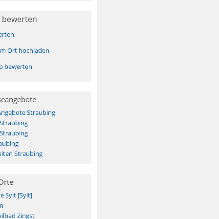
 bewerten
erten
sem Ort hochladen
pp bewerten
seangebote
Angebote Straubing
 Straubing
 Straubing
aubing
iten Straubing
Orte
Sylt [Sylt]
n
ilbad Zingst