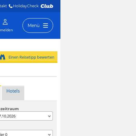
takt
HolidayCheck 
Menü
melden
Einen Reisetipp bewerten
Hotels
ezeitraum
07.10.2026
der
0