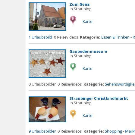
Zum Geiss
in Straubing
Karte
1 Urlaubsbild
0 Reisevideos
Kategorie:
Essen & Trinken
-
R
Gäubodenmuseum
in Straubing
Karte
0 Urlaubsbilder
0 Reisevideos
Kategorie:
Sehenswürdigke.
Straubinger Christkindlmarkt
in Straubing
Karte
9 Urlaubsbilder
0 Reisevideos
Kategorie:
Shopping
-
Markt