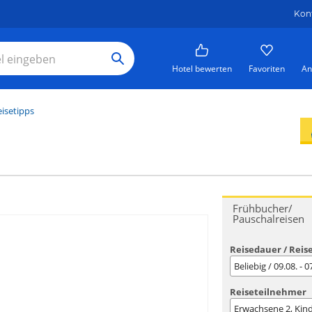
Kon
Hotel bewerten
Favoriten
An
isetipps
Frühbucher/
Pauschalreisen
Reisedauer / Reis
Beliebig / 09.08. - 
Reiseteilnehmer
Erwachsene
2
, Kin