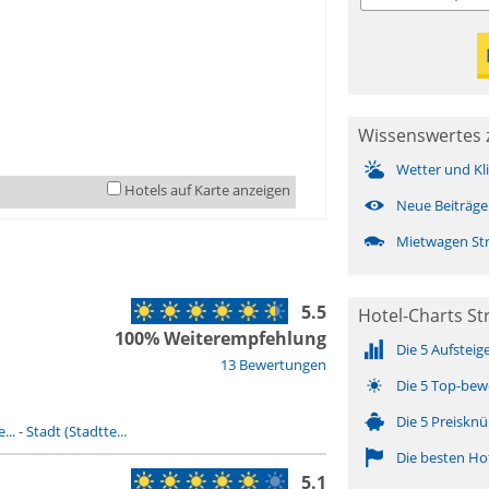
Wissenswertes 
Wetter und Kl
Hotels auf Karte anzeigen
Neue Beiträge
Mietwagen St
5.5
Hotel-Charts St
100% Weiterempfehlung
Die 5 Aufsteig
13 Bewertungen
Die 5 Top-bew
Die 5 Preisknü
...
-
Stadt (Stadtte...
Die besten Ho
5.1