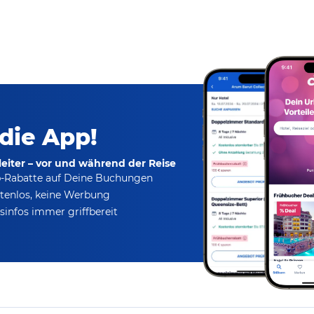
 die App!
eiter – vor und während der Reise
p-Rabatte
auf Deine Buchungen
tenlos,
keine Werbung
infos immer griffbereit